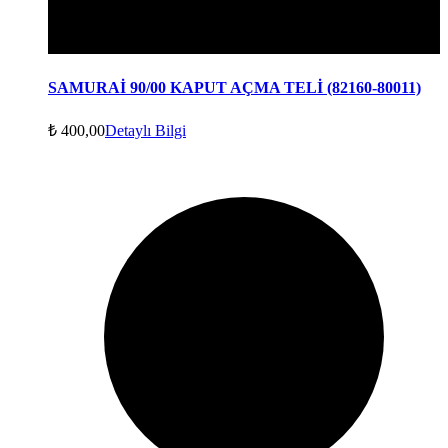
SAMURAİ 90/00 KAPUT AÇMA TELİ (82160-80011)
₺
400,00
Detaylı Bilgi