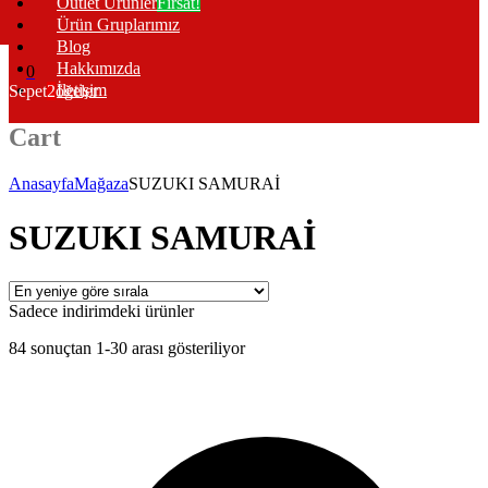
Outlet Ürünler
Fırsat!
Ürün Gruplarımız
Blog
Hakkımızda
0
İletişim
Sepet
2
öğeler
Cart
Anasayfa
Mağaza
SUZUKI SAMURAİ
SUZUKI SAMURAİ
Sadece indirimdeki ürünler
En
84 sonuçtan 1-30 arası gösteriliyor
yeniye
göre
sıralandı