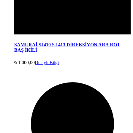
SAMURAİ SJ410 SJ 413 DİREKSİYON ARA ROT
BAŞ İKİLİ
₺
1.000,00
Detaylı Bilgi