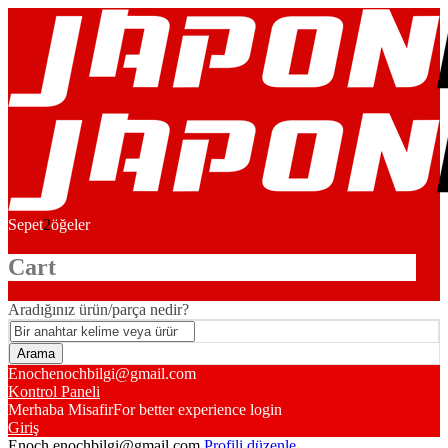
Sepet
2
öğeler
Cart
Aradığınız ürün/parça nedir?
Enoch
enochbilgi@gmail.com
Kontrol Paneli
Merhaba Misafir
For better experience login
Giriş
Enoch
enochbilgi@gmail.com
Profili düzenle