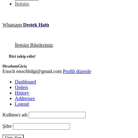
İletişim
Whatsapp
Destek Hattı
İletişim Bilgilerimiz
Bizi takip edin!
Hesabım
Giriş
Enoch
enochbilgi@gmail.com
Profili düzenle
Dashboard
Orders
History
Addresses
Logout
Kullanıcı adı
Şifre