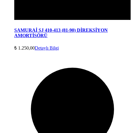
SAMURAİ SJ 410-413 (81-90) DİREKSİYON
AMORTİSÖRÜ
₺
1.250,00
Detaylı Bilgi