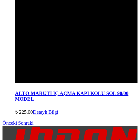
ALTO-MARUTİ İÇ AÇMA KAPI KOLU SOL 90/00
MODEL
₺
225,00
Detaylı Bilgi
Önceki
Sonraki