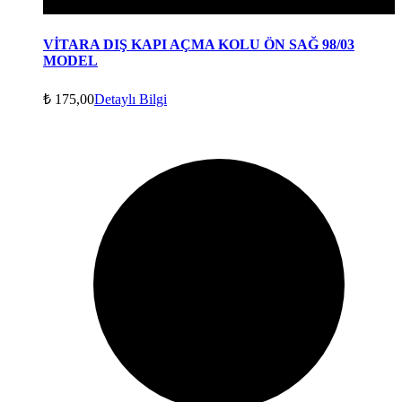
VİTARA DIŞ KAPI AÇMA KOLU ÖN SAĞ 98/03
MODEL
₺
175,00
Detaylı Bilgi