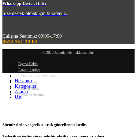
Whatsapp Destek Hattı
Size destek olmak için buradayız.
Çalışma Saatimiz: 09:00-17:00
0533 351 19 03
© 2026 Japonla. Her hakkı saklıdır!
Cayma Hakkı
Garanti Şartları
Gizlilik ve Çerez Politikası
Hesabım
İade ve Değişim
Kategoriler
Kargo İşlemleri
Arama
Ödeme ve Teslimat
Üst
Sitemiz ürün ve içerik olarak güncellenmektedir.
Tedarik ve teslim sürecinde bir aksilik yaşamamanız adına