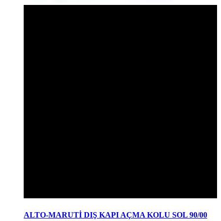
ALTO-MARUTİ DIŞ KAPI AÇMA KOLU SOL 90/00