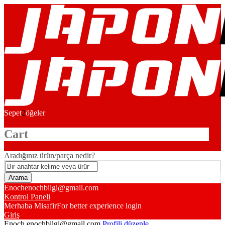
Sepet
2
öğeler
Cart
Aradığınız ürün/parça nedir?
Enoch
enochbilgi@gmail.com
Kontrol Paneli
Merhaba Misafir
For better experience login
Giriş
Enoch
enochbilgi@gmail.com
Profili düzenle