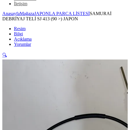
İletişim
Anasayfa
Mağaza
JAPONLA PARÇA LİSTESİ
SAMURAİ
DEBRİYAJ TELİ SJ 413 (90 >) JAPON
Resim
Bilgi
Açıklama
Yorumlar
🔍