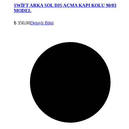
SWİFT ARKA SOL DIŞ AÇMA KAPI KOLU 90/03
MODEL
₺
350,00
Detaylı Bilgi