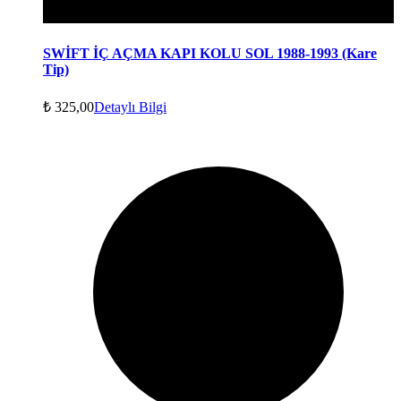
SWİFT İÇ AÇMA KAPI KOLU SOL 1988-1993 (Kare
Tip)
₺
325,00
Detaylı Bilgi