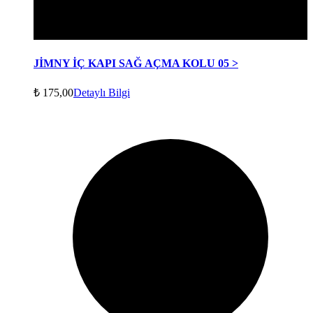
JİMNY İÇ KAPI SAĞ AÇMA KOLU 05 >
₺
175,00
Detaylı Bilgi