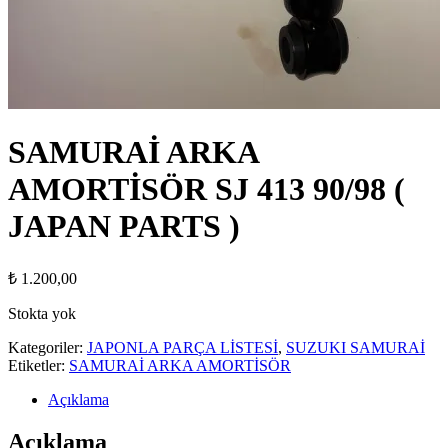
SAMURAİ ARKA
AMORTİSÖR SJ 413 90/98 (
JAPAN PARTS )
₺
1.200,00
Stokta yok
Kategoriler:
JAPONLA PARÇA LİSTESİ
,
SUZUKI SAMURAİ
Etiketler:
SAMURAİ ARKA AMORTİSÖR
Açıklama
Açıklama