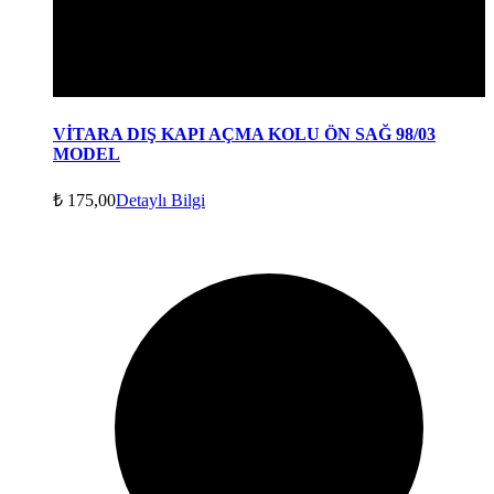
VİTARA DIŞ KAPI AÇMA KOLU ÖN SAĞ 98/03
MODEL
₺
175,00
Detaylı Bilgi