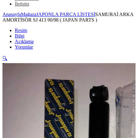
İletişim
Anasayfa
Mağaza
JAPONLA PARÇA LİSTESİ
SAMURAİ ARKA
AMORTİSÖR SJ 413 90/98 ( JAPAN PARTS )
Resim
Bilgi
Açıklama
Yorumlar
🔍