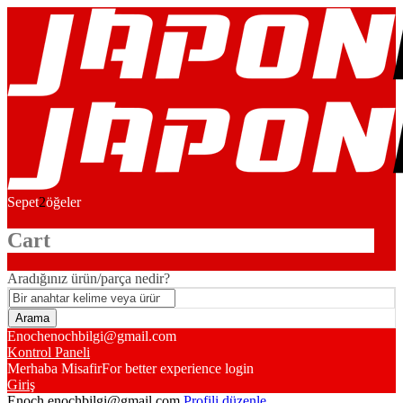
Sepet
2
öğeler
Cart
Aradığınız ürün/parça nedir?
Enoch
enochbilgi@gmail.com
Kontrol Paneli
Merhaba Misafir
For better experience login
Giriş
Enoch
enochbilgi@gmail.com
Profili düzenle