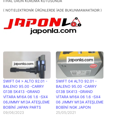
İTHAL ÜRÜN KORUMA KUTUSUNDA
( NOT:ELEKTRONİK ÜRÜNLERDE İADE BUKUNMAMAKTADIR )
SWIFT 04 > ALTO 92.01 -
SWIFT 04 ALTO 92.01 -
BALENO 95.00 -CARRY
BALENO 95.00 -CARRY
G13B SK413 -GRAND
G13B SK413 -GRAND
VİTARA M16A 06 1.6 -SX4
VİTARA M16A 06 1.6 -SX4
06JIMMY M13A ATEŞLEME
06 JIMMY M13A ATEŞLEME
BOBİNİ JAPAN PARTS
BOBİNİ NGK JAPON
09/06/2023
25/05/2021