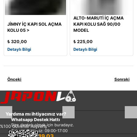
ALTO-MARUTİ İÇ AÇMA
JİMNY İÇ KAPI SOL AÇMA
KAPI KOLU SAĞ 90/00
KOLU 05 >
MODEL
₺
320,00
₺
225,00
Detaylı Bilgi
Detaylı Bilgi
Önceki
Sonraki
Yardıma mı ihtiyacınız var?
Whatsapp Destek Hattı
Size destek olmak için buradayız.
%100 Güvenilir Alışveriş
Çalışma Saatimiz: 09:00-17:00
0533 351 19 03