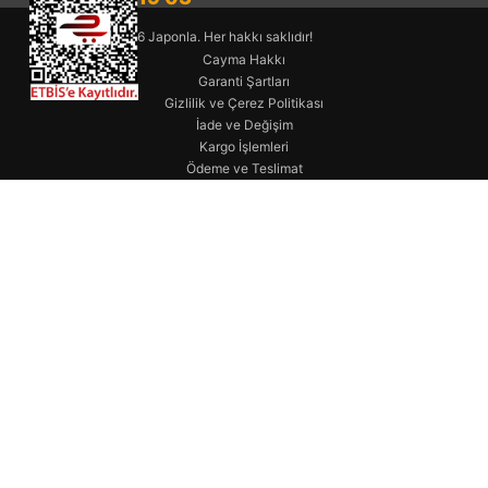
© 2026 Japonla. Her hakkı saklıdır!
Cayma Hakkı
Garanti Şartları
Gizlilik ve Çerez Politikası
İade ve Değişim
Kargo İşlemleri
Ödeme ve Teslimat