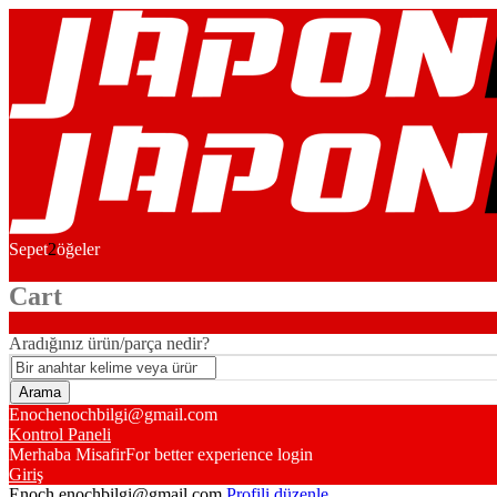
Sepet
2
öğeler
Cart
Aradığınız ürün/parça nedir?
Enoch
enochbilgi@gmail.com
Kontrol Paneli
Merhaba Misafir
For better experience login
Giriş
Enoch
enochbilgi@gmail.com
Profili düzenle