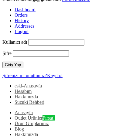
Dashboard
Orders
History
Addresses
Logout
Kullanıcı adı
Şifre
Şifrenizi mi unuttunuz?
Kayıt ol
eski-Anasayfa
Hesabım
Hakkımızda
Suzuki Rehberi
Anasayfa
Outlet Ürünler
Fırsat!
Ürün Gruplarımız
Blog
Hakkımızda