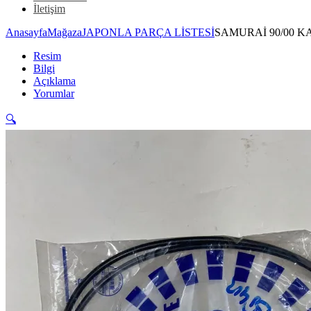
İletişim
Anasayfa
Mağaza
JAPONLA PARÇA LİSTESİ
SAMURAİ 90/00 KA
Resim
Bilgi
Açıklama
Yorumlar
🔍