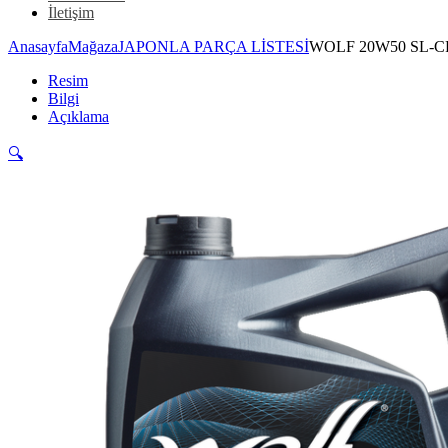
İletişim
Anasayfa
Mağaza
JAPONLA PARÇA LİSTESİ
WOLF 20W50 SL-
Resim
Bilgi
Açıklama
🔍