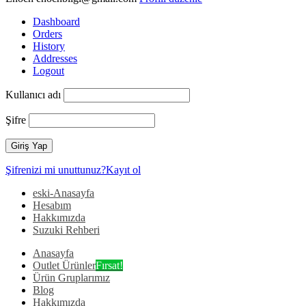
Dashboard
Orders
History
Addresses
Logout
Kullanıcı adı
Şifre
Şifrenizi mi unuttunuz?
Kayıt ol
eski-Anasayfa
Hesabım
Hakkımızda
Suzuki Rehberi
Anasayfa
Outlet Ürünler
Fırsat!
Ürün Gruplarımız
Blog
Hakkımızda