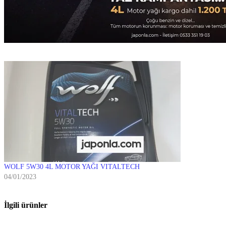
WOLF 5W30 4L MOTOR YAĞI VITALTECH
04/01/2023
İlgili ürünler