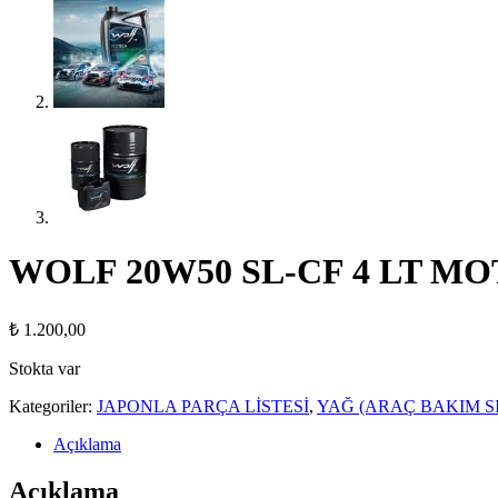
WOLF 20W50 SL-CF 4 LT 
₺
1.200,00
Stokta var
Kategoriler:
JAPONLA PARÇA LİSTESİ
,
YAĞ (ARAÇ BAKIM SI
Açıklama
Açıklama