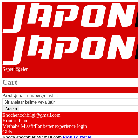
Sepet
2
öğeler
Cart
Aradığınız ürün/parça nedir?
Enoch
enochbilgi@gmail.com
Kontrol Paneli
Merhaba Misafir
For better experience login
Giriş
Enoch
enochbilgi@gmail.com
Profili düzenle