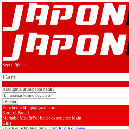
Sepet
2
öğeler
Cart
Aradığınız ürün/parça nedir?
Enoch
enochbilgi@gmail.com
Kontrol Paneli
Merhaba Misafir
For better experience login
Giriş
Enoch
enochbilgi@gmail.com
Profili düzenle