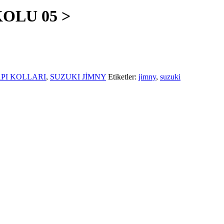
OLU 05 >
PI KOLLARI
,
SUZUKI JİMNY
Etiketler:
jimny
,
suzuki