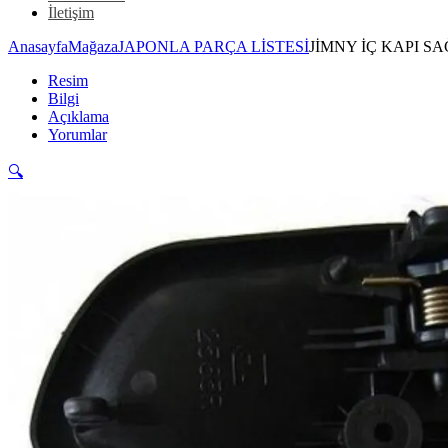
İletişim
Anasayfa
Mağaza
JAPONLA PARÇA LİSTESİ
JİMNY İÇ KAPI S
Resim
Bilgi
Açıklama
Yorumlar
🔍