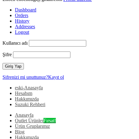
Dashboard
Orders
History
Addresses
Logout
Kullanıcı adı
Şifre
Şifrenizi mi unuttunuz?
Kayıt ol
eski-Anasayfa
Hesabım
Hakkımızda
Suzuki Rehberi
Anasayfa
Outlet Ürünler
Fırsat!
Ürün Gruplarımız
Blog
Hakkımızda