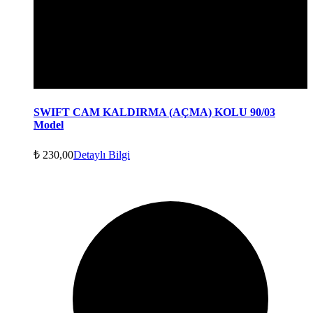
SWIFT CAM KALDIRMA (AÇMA) KOLU 90/03
Model
₺
230,00
Detaylı Bilgi