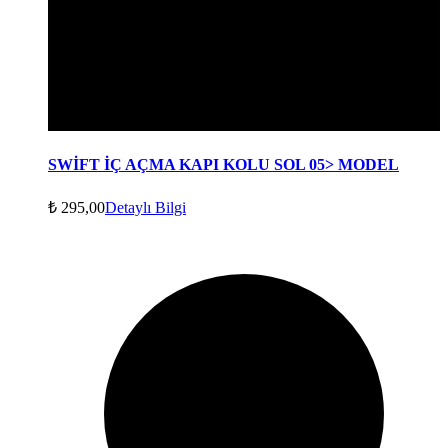
SWİFT İÇ AÇMA KAPI KOLU SOL 05> MODEL
₺
295,00
Detaylı Bilgi