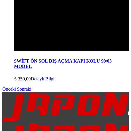
SWİFT ÖN SOL DIŞ AÇMA KAPI KOLU 90/03
MODEL
₺
350,00
Detaylı Bilgi
Önceki
Sonraki