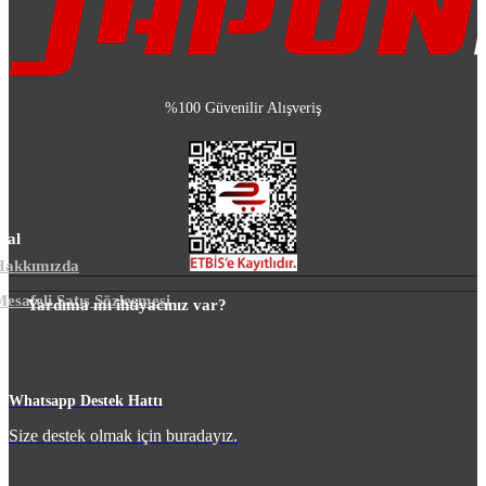
%100 Güvenilir Alışveriş
sal
Hakkımızda
esafeli Satış Sözleşmesi
Yardıma mı ihtiyacınız var?
m
Whatsapp Destek Hattı
Size destek olmak için buradayız.