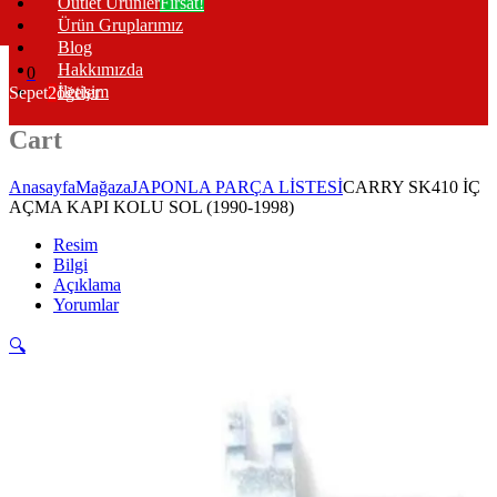
Outlet Ürünler
Fırsat!
Ürün Gruplarımız
Blog
Hakkımızda
0
İletişim
Sepet
2
öğeler
Cart
Anasayfa
Mağaza
JAPONLA PARÇA LİSTESİ
CARRY SK410 İÇ
AÇMA KAPI KOLU SOL (1990-1998)
Resim
Bilgi
Açıklama
Yorumlar
🔍