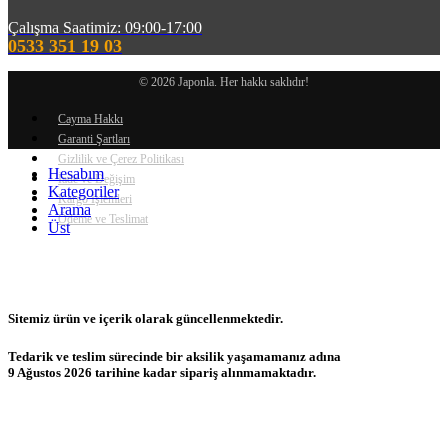
Çalışma Saatimiz: 09:00-17:00
0533 351 19 03
© 2026 Japonla. Her hakkı saklıdır!
Cayma Hakkı
Garanti Şartları
Gizlilik ve Çerez Politikası
Hesabım
İade ve Değişim
Kategoriler
Kargo İşlemleri
Arama
Ödeme ve Teslimat
Üst
Sitemiz ürün ve içerik olarak güncellenmektedir.
Tedarik ve teslim sürecinde bir aksilik yaşamamanız adına
9 Ağustos 2026 tarihine kadar sipariş alınmamaktadır.