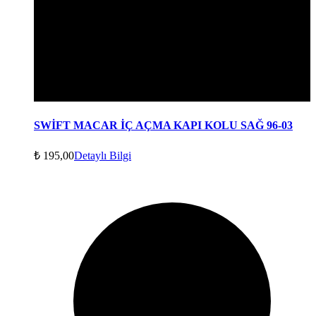
SWİFT MACAR İÇ AÇMA KAPI KOLU SAĞ 96-03
₺
195,00
Detaylı Bilgi