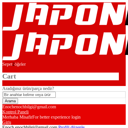
Sepet
2
öğeler
Cart
Aradığınız ürün/parça nedir?
Enoch
enochbilgi@gmail.com
Kontrol Paneli
Merhaba Misafir
For better experience login
Giriş
Enoch
enochbilgi@gmail.com
Profili düzenle