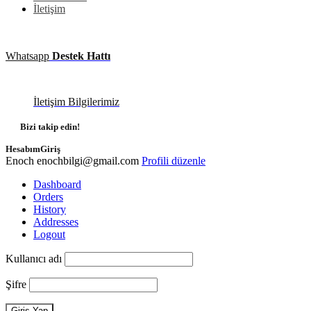
İletişim
Whatsapp
Destek Hattı
İletişim Bilgilerimiz
Bizi takip edin!
Hesabım
Giriş
Enoch
enochbilgi@gmail.com
Profili düzenle
Dashboard
Orders
History
Addresses
Logout
Kullanıcı adı
Şifre