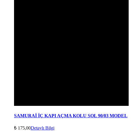
SAMURAİ İÇ KAPI AÇMA KOLU SOL 90/03 MODEL
₺
175,00
Detaylı Bilgi