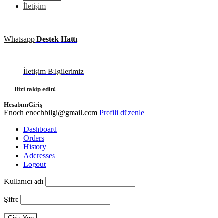
İletişim
Whatsapp
Destek Hattı
İletişim Bilgilerimiz
Bizi takip edin!
Hesabım
Giriş
Enoch
enochbilgi@gmail.com
Profili düzenle
Dashboard
Orders
History
Addresses
Logout
Kullanıcı adı
Şifre