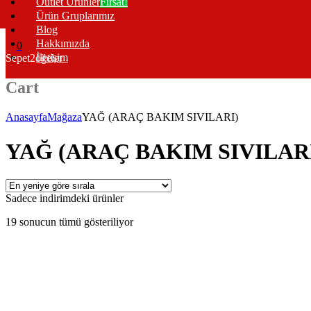
Outlet Ürünler
Fırsat!
Ürün Gruplarımız
Blog
Hakkımızda
0
İletişim
Sepet
2
öğeler
Cart
Anasayfa
Mağaza
YAĞ (ARAÇ BAKIM SIVILARI)
YAĞ (ARAÇ BAKIM SIVILAR
Sadece indirimdeki ürünler
En
19 sonucun tümü gösteriliyor
yeniye
göre
sıralandı