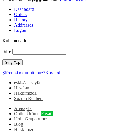
Dashboard
Orders
History
Addresses
Logout
Kullanıcı adı
Şifre
Şifrenizi mi unuttunuz?
Kayıt ol
eski-Anasayfa
Hesabım
Hakkımızda
Suzuki Rehberi
Anasayfa
Outlet Ürünler
Fırsat!
Ürün Gruplarımız
Blog
Hakkımızda