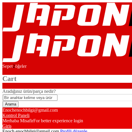
Sepet
2
öğeler
Cart
Aradığınız ürün/parça nedir?
Enoch
enochbilgi@gmail.com
Kontrol Paneli
Merhaba Misafir
For better experience login
Giriş
Enoch
enochbilgi@gmail.com
Profili düzenle