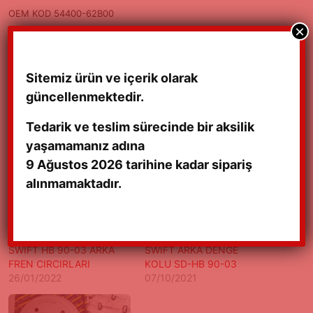
OEM KOD 54400-62B00
×
KALİTELİ İTHAL TAİWAN ÜRÜN
ADET FİYATIDIR
Sitemiz ürün ve içerik olarak
güncellenmektedir.
Tedarik ve teslim sürecinde bir aksilik
yaşamamanız adına
9 Ağustos 2026 tarihine kadar sipariş
alınmamaktadır.
SWIFT HB 90-03 ARKA
SWIFT ARKA DENGE
FREN CIRCIRLARI
KOLU SD-HB 90-03
26/01/2022
07/10/2021