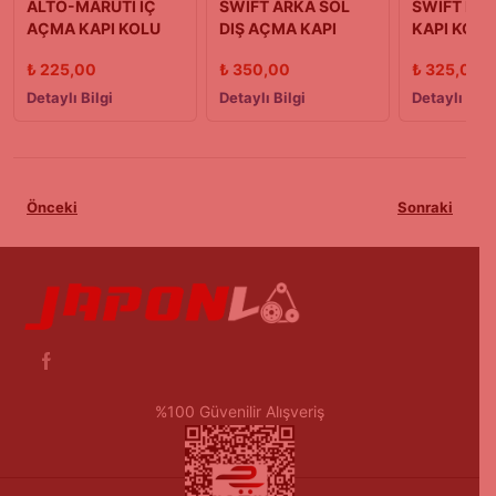
ALTO-MARUTİ İÇ
SWİFT ARKA SOL
SWİFT İÇ 
AÇMA KAPI KOLU
DIŞ AÇMA KAPI
KAPI KOLU
SOL 90/00 MODEL
KOLU 90/03 MODEL
1988-1993
₺
225,00
₺
350,00
₺
325,00
Tip)
Detaylı Bilgi
Detaylı Bilgi
Detaylı Bilg
Önceki
Sonraki
%100 Güvenilir Alışveriş