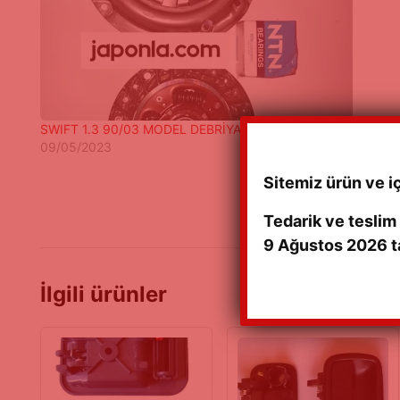
SWIFT 1.3 90/03 MODEL DEBRİYAJ SETİ JAPON
09/05/2023
Sitemiz ürün ve i
Tedarik ve teslim
9 Ağustos 2026 ta
İlgili ürünler