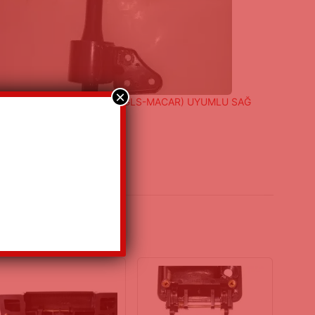
×
IFT 1.3 90-03 MODEL(GS-GLS-MACAR) UYUMLU SAĞ
BİT MOTOR İÇ FREZESİ
/07/2022