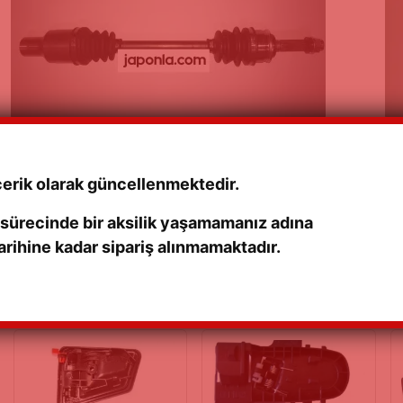
SWIFT GS-GLS-MACAR 1.3 8V SAĞ AKS KOMPLE 90-03
SW
05/11/2021
SA
01
çerik olarak güncellenmektedir.
 sürecinde bir aksilik yaşamamanız adına
rihine kadar sipariş alınmamaktadır.