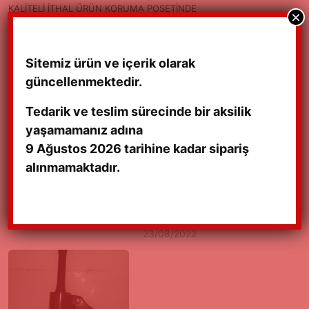
KALİTELİ İTHAL ÜRÜN KORUMA POŞETİNDE
×
Sitemiz ürün ve içerik olarak
güncellenmektedir.
Tedarik ve teslim sürecinde bir aksilik
yaşamamanız adına
9 Ağustos 2026 tarihine kadar sipariş
alınmamaktadır.
SWIFT GS-GLS-GTİ CAM
SWIFT GTİ-GS-GLS
AÇMA KOLU 90/98
KELEBEK CAM AÇMA
13/08/2022
KOLU 90/96
23/08/2022