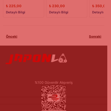
SOL 90/00 MODEL
KOLU 90/03 Model
KOLU 90/
₺
225,00
₺
230,00
₺
350,00
Detaylı Bilgi
Detaylı Bilgi
Detaylı Bilg
Önceki
Sonraki
%100 Güvenilir Alışveriş