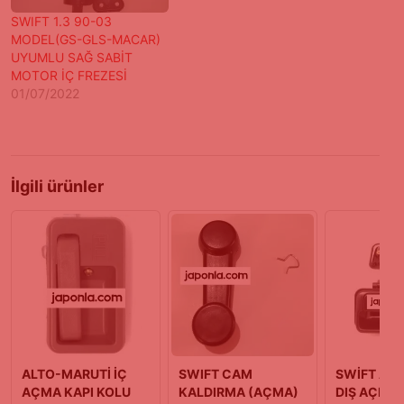
SWIFT 1.3 90-03
MODEL(GS-GLS-MACAR)
UYUMLU SAĞ SABİT
MOTOR İÇ FREZESİ
01/07/2022
İlgili ürünler
ALTO-MARUTİ İÇ
SWIFT CAM
SWİFT ARK
AÇMA KAPI KOLU
KALDIRMA (AÇMA)
DIŞ AÇMA 