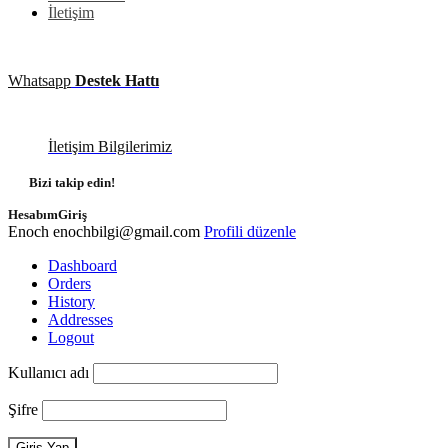
İletişim
Whatsapp
Destek Hattı
İletişim Bilgilerimiz
Bizi takip edin!
Hesabım
Giriş
Enoch
enochbilgi@gmail.com
Profili düzenle
Dashboard
Orders
History
Addresses
Logout
Kullanıcı adı
Şifre