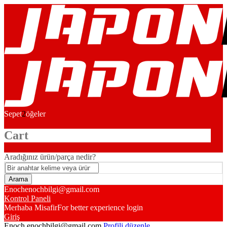
Sepet
2
öğeler
Cart
Aradığınız ürün/parça nedir?
Enoch
enochbilgi@gmail.com
Kontrol Paneli
Merhaba Misafir
For better experience login
Giriş
Enoch
enochbilgi@gmail.com
Profili düzenle