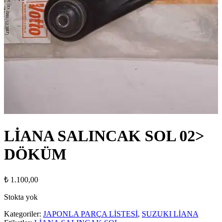
LİANA SALINCAK SOL 02>
DÖKÜM
₺
1.100,00
Stokta yok
Kategoriler:
JAPONLA PARÇA LİSTESİ
,
SUZUKI LİANA