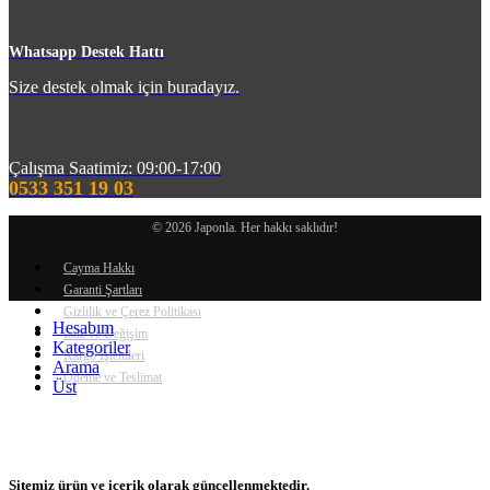
Whatsapp Destek Hattı
Size destek olmak için buradayız.
Çalışma Saatimiz: 09:00-17:00
0533 351 19 03
© 2026 Japonla. Her hakkı saklıdır!
Cayma Hakkı
Garanti Şartları
Gizlilik ve Çerez Politikası
Hesabım
İade ve Değişim
Kategoriler
Kargo İşlemleri
Arama
Ödeme ve Teslimat
Üst
Sitemiz ürün ve içerik olarak güncellenmektedir.