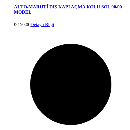
ALTO-MARUTİ DIŞ KAPI AÇMA KOLU SOL 90/00
MODEL
₺
150,00
Detaylı Bilgi