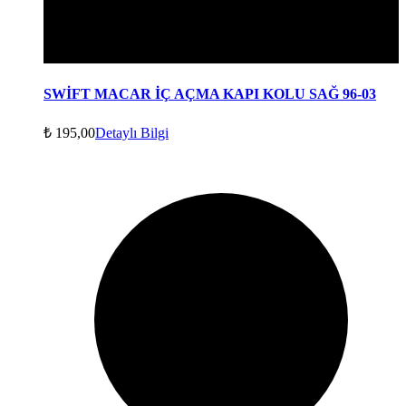
SWİFT MACAR İÇ AÇMA KAPI KOLU SAĞ 96-03
₺
195,00
Detaylı Bilgi