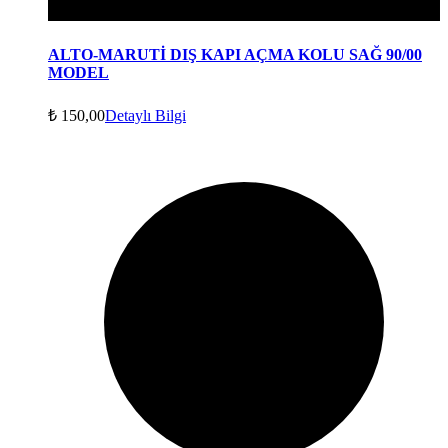
ALTO-MARUTİ DIŞ KAPI AÇMA KOLU SAĞ 90/00
MODEL
₺
150,00
Detaylı Bilgi