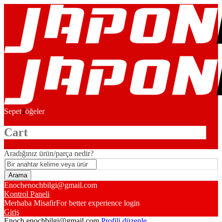
Sepet
2
öğeler
Cart
Aradığınız ürün/parça nedir?
Enoch
enochbilgi@gmail.com
Kontrol Paneli
Merhaba Misafir
For better experience login
Giriş
Enoch
enochbilgi@gmail.com
Profili düzenle