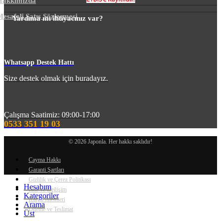
Hakkımızda
esafeli Satış Sözleşmesi
Yardıma mı ihtiyacınız var?
m
Whatsapp Destek Hattı
Size destek olmak için buradayız.
Çalışma Saatimiz: 09:00-17:00
0533 351 19 03
© 2026 Japonla. Her hakkı saklıdır!
Cayma Hakkı
Garanti Şartları
Gizlilik ve Çerez Politikası
Hesabım
İade ve Değişim
Kategoriler
Kargo İşlemleri
Arama
Ödeme ve Teslimat
Üst