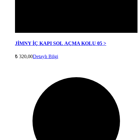
JİMNY İÇ KAPI SOL AÇMA KOLU 05 >
₺
320,00
Detaylı Bilgi