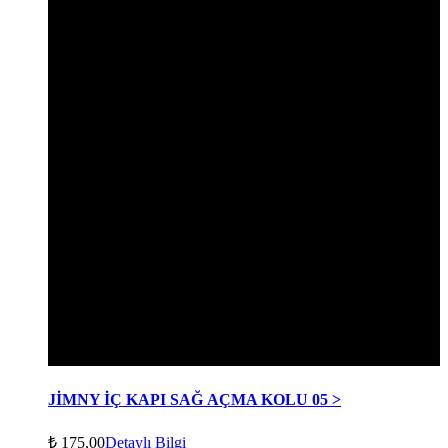
JİMNY İÇ KAPI SAĞ AÇMA KOLU 05 >
₺
175,00
Detaylı Bilgi