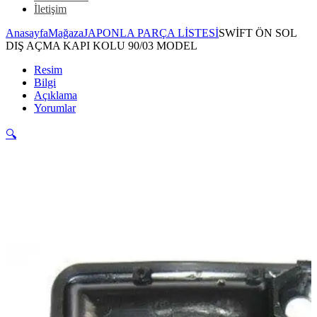
İletişim
Anasayfa
Mağaza
JAPONLA PARÇA LİSTESİ
SWİFT ÖN SOL
DIŞ AÇMA KAPI KOLU 90/03 MODEL
Resim
Bilgi
Açıklama
Yorumlar
🔍