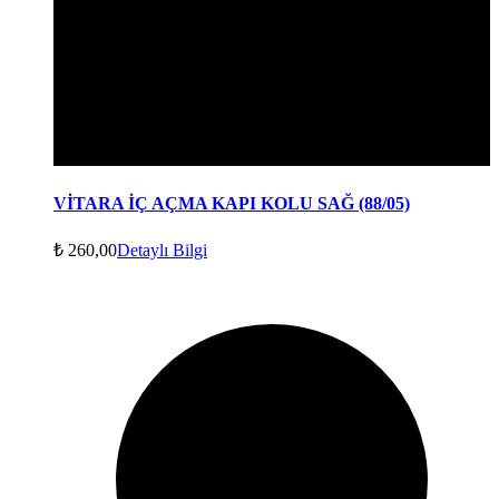
VİTARA İÇ AÇMA KAPI KOLU SAĞ (88/05)
₺
260,00
Detaylı Bilgi