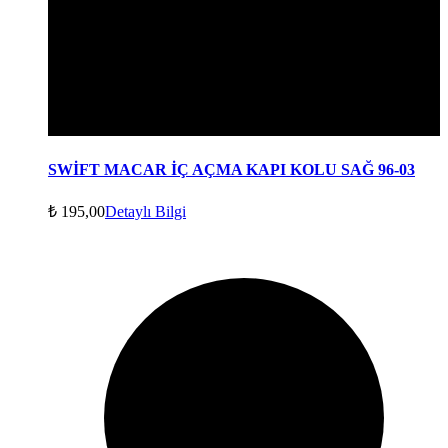
SWİFT MACAR İÇ AÇMA KAPI KOLU SAĞ 96-03
₺
195,00
Detaylı Bilgi