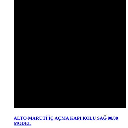
ALTO-MARUTİ İÇ AÇMA KAPI KOLU SAĞ 90/00
MODEL