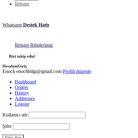
İletişim
Whatsapp
Destek Hattı
İletişim Bilgilerimiz
Bizi takip edin!
Hesabım
Giriş
Enoch
enochbilgi@gmail.com
Profili düzenle
Dashboard
Orders
History
Addresses
Logout
Kullanıcı adı
Şifre