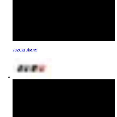
SUZUKI JİMNY