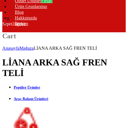
Outlet Ürünler
Fırsat!
Ürün Gruplarımız
Blog
Hakkımızda
0
İletişim
Sepet
2
öğeler
Cart
Anasayfa
Mağaza
LİANA ARKA SAĞ FREN TELİ
LİANA ARKA SAĞ FREN
TELİ
Popüler Ürünler
Araç Bakım Ürünleri