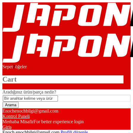
Sepet
2
öğeler
Cart
Aradığınız ürün/parça nedir?
Enoch
enochbilgi@gmail.com
Kontrol Paneli
Merhaba Misafir
For better experience login
Giriş
Enoch
enochbilgi@gmail.com
Profili düzenle