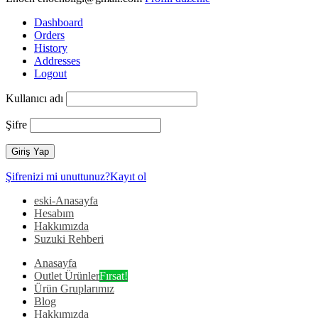
Dashboard
Orders
History
Addresses
Logout
Kullanıcı adı
Şifre
Şifrenizi mi unuttunuz?
Kayıt ol
eski-Anasayfa
Hesabım
Hakkımızda
Suzuki Rehberi
Anasayfa
Outlet Ürünler
Fırsat!
Ürün Gruplarımız
Blog
Hakkımızda