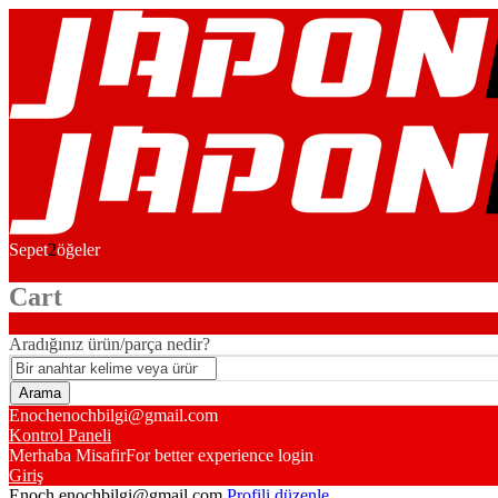
Sepet
2
öğeler
Cart
Aradığınız ürün/parça nedir?
Enoch
enochbilgi@gmail.com
Kontrol Paneli
Merhaba Misafir
For better experience login
Giriş
Enoch
enochbilgi@gmail.com
Profili düzenle