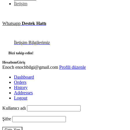
İletişim
Whatsapp
Destek Hattı
İletişim Bilgilerimiz
Bizi takip edin!
Hesabım
Giriş
Enoch
enochbilgi@gmail.com
Profili düzenle
Dashboard
Orders
History
Addresses
Logout
Kullanıcı adı
Şifre