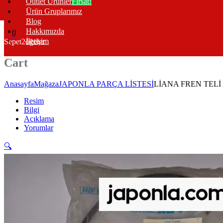
Outlet Ürünler
Fırsat!
Ürün Gruplarımız
Blog
Hakkımızda
0
İletişim
Sepet
2
öğeler
Cart
Anasayfa
Mağaza
JAPONLA PARÇA LİSTESİ
LİANA FREN TELİ
Resim
Bilgi
Açıklama
Yorumlar
🔍