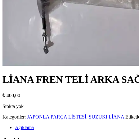
LİANA FREN TELİ ARKA SAĞ
₺
400,00
Stokta yok
Kategoriler:
JAPONLA PARÇA LİSTESİ
,
SUZUKI LİANA
Etiketl
Açıklama