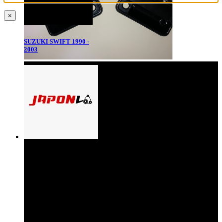
×
SUZUKI SWIFT 1990 -
2003