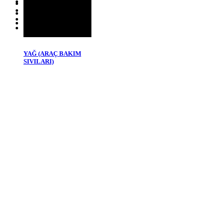
Hesabım
İade ve Değişim
Kategoriler
Kargo İşlemleri
Filtre
Ödeme ve Teslimat
Üst
YAĞ (ARAÇ BAKIM
SIVILARI)