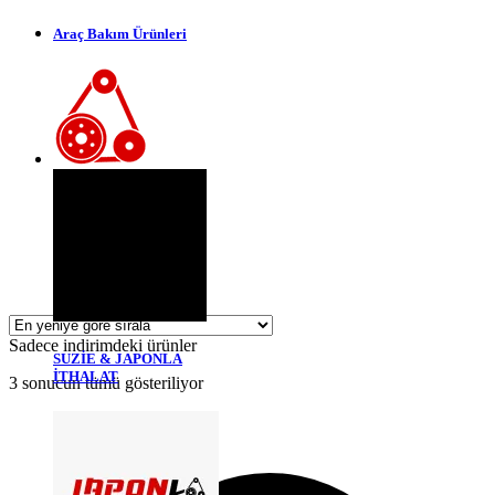
Araç Bakım Ürünleri
Sadece indirimdeki ürünler
SUZİE & JAPONLA
İTHALAT
En
3 sonucun tümü gösteriliyor
yeniye
göre
sıralandı