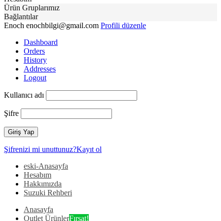
Ürün Gruplarımız
Bağlantılar
Enoch
enochbilgi@gmail.com
Profili düzenle
Dashboard
Orders
History
Addresses
Logout
Kullanıcı adı
Şifre
Şifrenizi mi unuttunuz?
Kayıt ol
eski-Anasayfa
Hesabım
Hakkımızda
Suzuki Rehberi
Anasayfa
Outlet Ürünler
Fırsat!