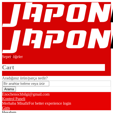
Sepet
2
öğeler
Cart
Aradığınız ürün/parça nedir?
Enoch
enochbilgi@gmail.com
Kontrol Paneli
Merhaba Misafir
For better experience login
Giriş
Hesabım