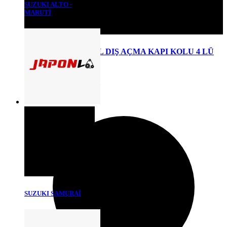
SUZUKI ALTO -
MARUTİ
SWIFT 90/03 MODEL DIŞ AÇMA KAPI KOLU 4 LÜ
KAMPANYA
₺
1.600,00
Detaylı Bilgi
SUZUKI SAMURAİ