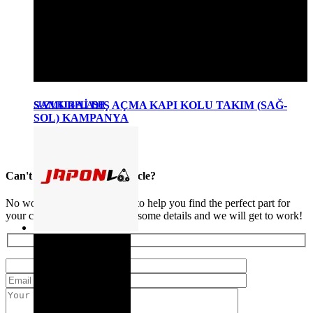
SUZUKI SPLASH
SAMURAİ DIŞ AÇMA KAPI KOLU TAKIM (SAĞ-
SOL) KAMPANYA
₺
350,00
Detaylı Bilgi
Can't find your part or vehicle?
No worries. Our team is here to help you find the perfect part for
your car. Just provide us with some details and we will get to work!