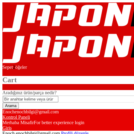
Sepet
2
öğeler
Cart
Aradığınız ürün/parça nedir?
Enoch
enochbilgi@gmail.com
Kontrol Paneli
Merhaba Misafir
For better experience login
Giriş
Enoch
enochbilgi@gmail.com
Profili düzenle