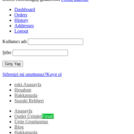
Dashboard
Orders
History
Addresses
Logout
Kullanıcı adı
Şifre
Şifrenizi mi unuttunuz?
Kayıt ol
eski-Anasayfa
Hesabım
Hakkımızda
Suzuki Rehberi
Anasayfa
Outlet Ürünler
Fırsat!
Ürün Gruplarımız
Blog
Hakkımızda