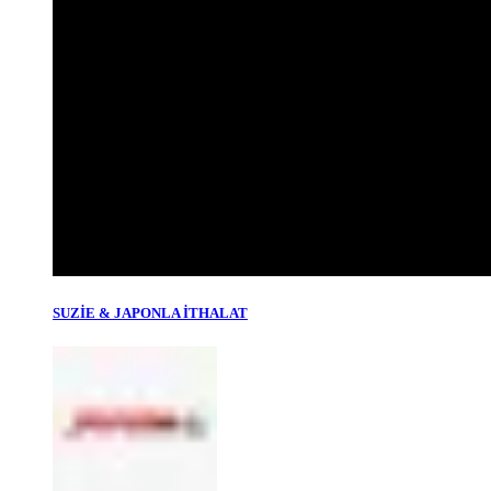
SUZİE & JAPONLA İTHALAT