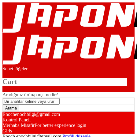
Sepet
2
öğeler
Cart
Aradığınız ürün/parça nedir?
Enoch
enochbilgi@gmail.com
Kontrol Paneli
Merhaba Misafir
For better experience login
Giriş
Enoch
enochbilgi@gmail.com
Profili düzenle