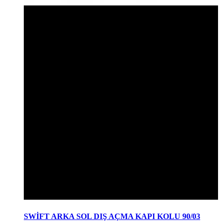
SWİFT ARKA SOL DIŞ AÇMA KAPI KOLU 90/03