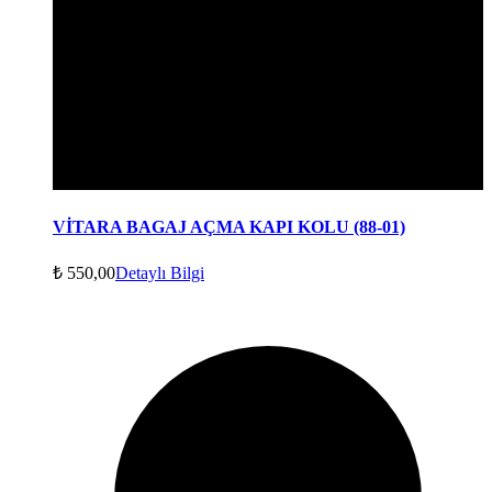
VİTARA BAGAJ AÇMA KAPI KOLU (88-01)
₺
550,00
Detaylı Bilgi