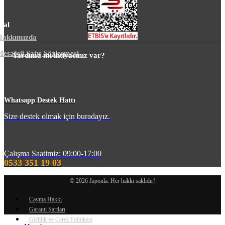
sal
Hakkımızda
esafeli Satış Sözleşmesi
Yardıma mı ihtiyacınız var?
m
Whatsapp Destek Hattı
Size destek olmak için buradayız.
Çalışma Saatimiz: 09:00-17:00
0533 351 19 03
© 2026 Japonla. Her hakkı saklıdır!
Cayma Hakkı
Garanti Şartları
Gizlilik ve Çerez Politikası