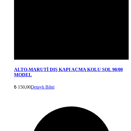
ALTO-MARUTİ DIŞ KAPI AÇMA KOLU SOL 90/00
MODEL
₺
150,00
Detaylı Bilgi