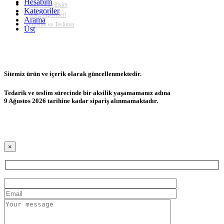
Hesabım
İade ve Değişim
Kategoriler
Kargo İşlemleri
Arama
Ödeme ve Teslimat
Üst
Sitemiz ürün ve içerik olarak güncellenmektedir.
Tedarik ve teslim sürecinde bir aksilik yaşamamanız adına
9 Ağustos 2026 tarihine kadar sipariş alınmamaktadır.
×