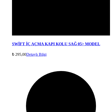
SWİFT İÇ AÇMA KAPI KOLU SAĞ 05> MODEL
₺
295,00
Detaylı Bilgi