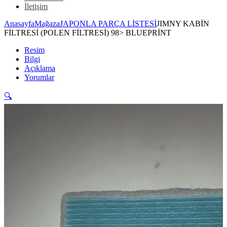
İletişim
Anasayfa
Mağaza
JAPONLA PARÇA LİSTESİ
JIMNY KABİN
FİLTRESİ (POLEN FİLTRESİ) 98> BLUEPRİNT
Resim
Bilgi
Açıklama
Yorumlar
🔍