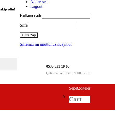
Addresses
Logout
takip edin!
Kullanıcı adı
Şifre
Şifrenizi mi unuttunuz?
Kayıt ol
0533 351 19 03
Çalışma Saatimiz: 09:00-17:00
Sepet
2
öğeler
0
Cart