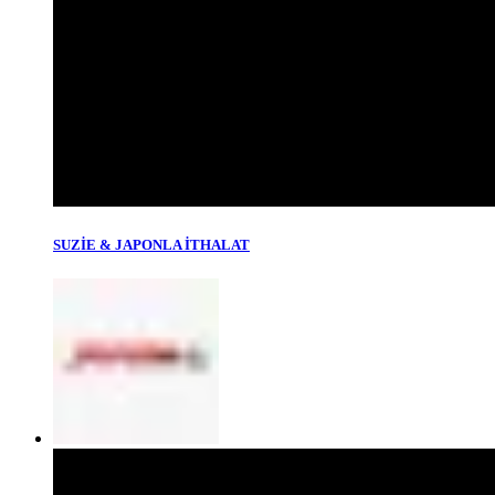
SUZİE & JAPONLA İTHALAT