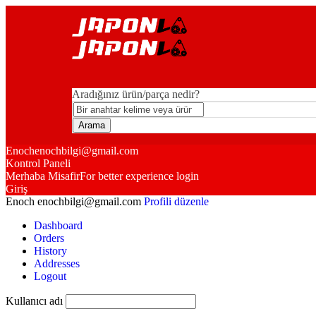
Aradığınız ürün/parça nedir?
Enoch
enochbilgi@gmail.com
Kontrol Paneli
Merhaba Misafir
For better experience login
Giriş
Enoch
enochbilgi@gmail.com
Profili düzenle
Dashboard
Orders
History
Addresses
Logout
Kullanıcı adı