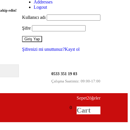
Addresses
Logout
takip edin!
Kullanıcı adı
Şifre
Şifrenizi mi unuttunuz?
Kayıt ol
0533 351 19 03
Çalışma Saatimiz: 09:00-17:00
Sepet
2
öğeler
0
Cart