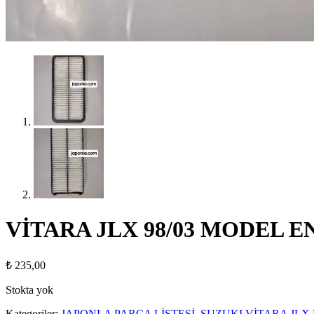
VİTARA JLX 98/03 MODEL 
₺
235,00
Stokta yok
Kategoriler:
JAPONLA PARÇA LİSTESİ
,
SUZUKI VİTARA JLX