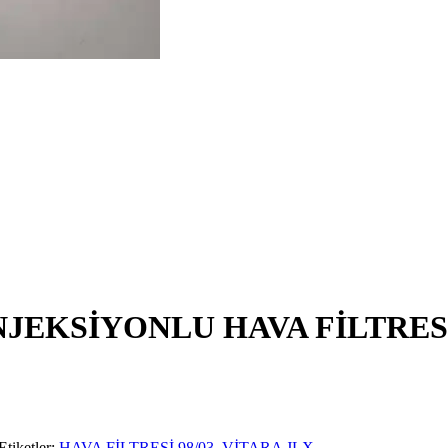
ENJEKSİYONLU HAVA FİLTRES
Etiketler:
HAVA FİLTRESİ 98/03
,
VİTARA JLX