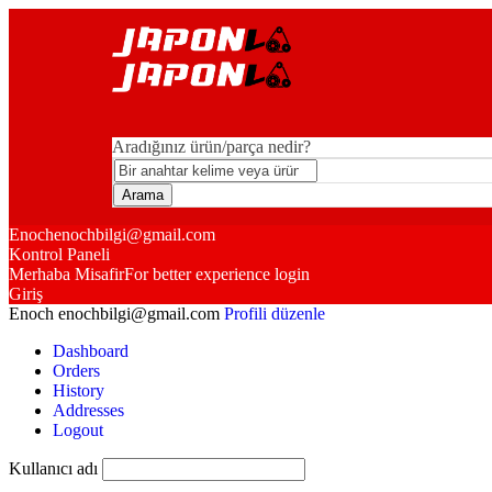
Aradığınız ürün/parça nedir?
Enoch
enochbilgi@gmail.com
Kontrol Paneli
Merhaba Misafir
For better experience login
Giriş
Enoch
enochbilgi@gmail.com
Profili düzenle
Dashboard
Orders
History
Addresses
Logout
Kullanıcı adı