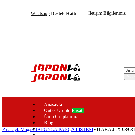
İletişim Bilgilerimiz
Whatsapp
Destek Hattı
Anasayfa
Outlet Ürünler
Fırsat!
Ürün Gruplarımız
Blog
Hakkımızda
Anasayfa
Mağaza
JAPONLA PARÇA LİSTESİ
VİTARA JLX 98/0
İletişim