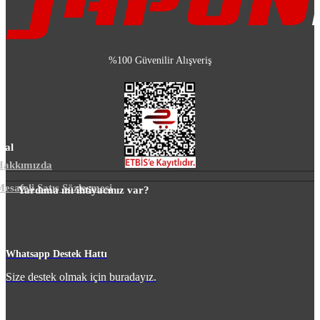
%100 Güvenilir Alışveriş
sal
Hakkımızda
esafeli Satış Sözleşmesi
Yardıma mı ihtiyacınız var?
m
Whatsapp Destek Hattı
Size destek olmak için buradayız.