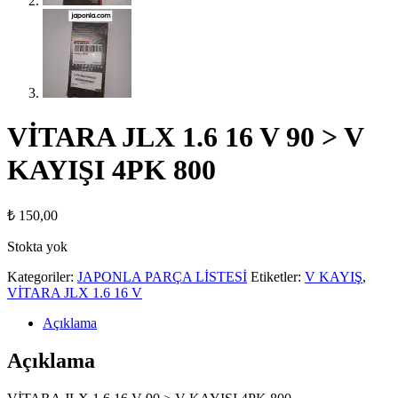
VİTARA JLX 1.6 16 V 90 > V
KAYIŞI 4PK 800
₺
150,00
Stokta yok
Kategoriler:
JAPONLA PARÇA LİSTESİ
Etiketler:
V KAYIŞ
,
VİTARA JLX 1.6 16 V
Açıklama
Açıklama