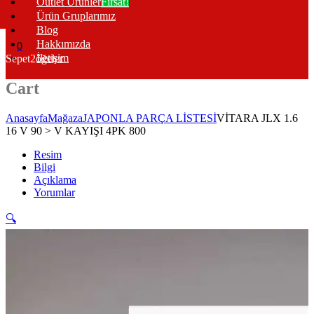
Outlet Ürünler
Fırsat!
Ürün Gruplarımız
Blog
Hakkımızda
0
İletişim
Sepet
2
öğeler
Cart
Anasayfa
Mağaza
JAPONLA PARÇA LİSTESİ
VİTARA JLX 1.6
16 V 90 > V KAYIŞI 4PK 800
Resim
Bilgi
Açıklama
Yorumlar
🔍