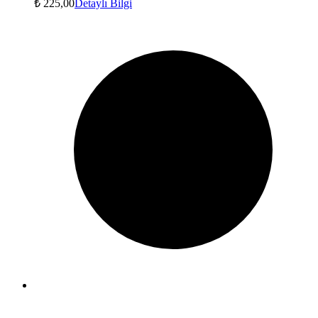
₺
225,00
Detaylı Bilgi