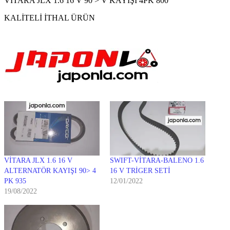
VİTARA JLX 1.6 16 V 90 > V KAYIŞI 4PK 800
KALİTELİ İTHAL ÜRÜN
VİTARA JLX 1.6 16 V
SWIFT-VİTARA-BALENO 1.6
ALTERNATÖR KAYIŞI 90> 4
16 V TRİGER SETİ
PK 935
12/01/2022
19/08/2022