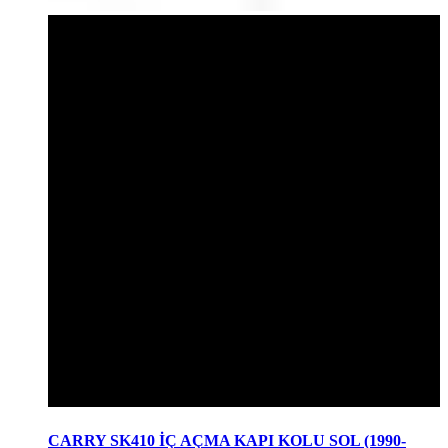
CARRY SK410 İÇ AÇMA KAPI KOLU SOL (1990-