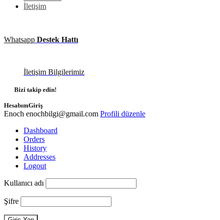
İletişim
Whatsapp
Destek Hattı
İletişim Bilgilerimiz
Bizi takip edin!
Hesabım
Giriş
Enoch
enochbilgi@gmail.com
Profili düzenle
Dashboard
Orders
History
Addresses
Logout
Kullanıcı adı
Şifre