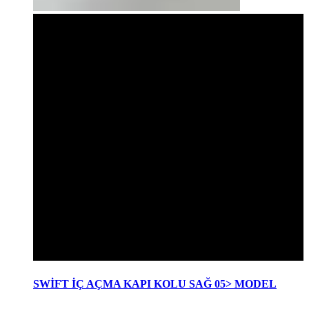
SWİFT İÇ AÇMA KAPI KOLU SAĞ 05> MODEL