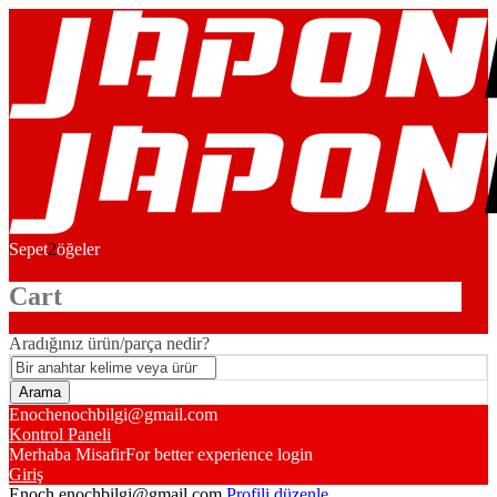
Sepet
2
öğeler
Cart
Aradığınız ürün/parça nedir?
Enoch
enochbilgi@gmail.com
Kontrol Paneli
Merhaba Misafir
For better experience login
Giriş
Enoch
enochbilgi@gmail.com
Profili düzenle