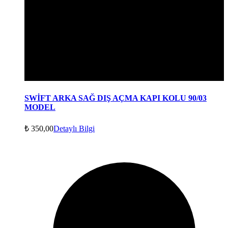
SWİFT ARKA SAĞ DIŞ AÇMA KAPI KOLU 90/03
MODEL
₺
350,00
Detaylı Bilgi