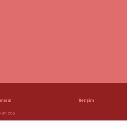
umsal
İletişim
kımızda
feli Satış Sözleşmesi