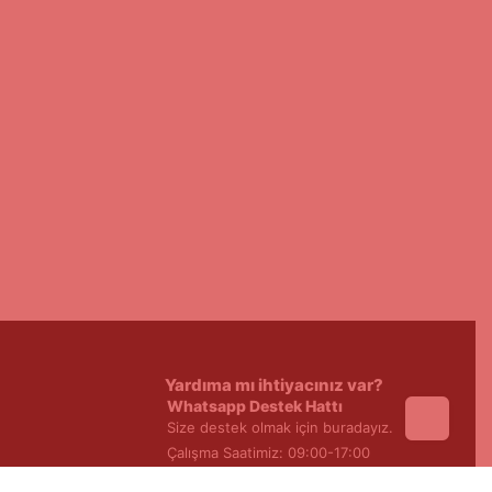
Yardıma mı ihtiyacınız var?
Whatsapp Destek Hattı
Size destek olmak için buradayız.
Çalışma Saatimiz: 09:00-17:00
0533 351 19 03