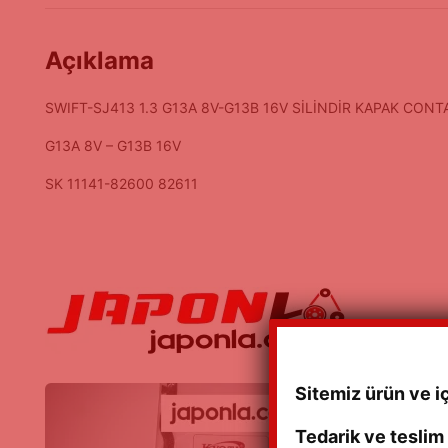
Açıklama
SWIFT-SJ413 1.3 G13A 8V-G13B 16V SİLİNDİR KAPAK CONT
G13A 8V – G13B 16V
SK 11141-82600 82611
Sitemiz ürün ve i
Tedarik ve teslim