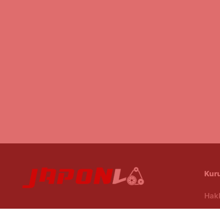
Kur
Hak
Mesa