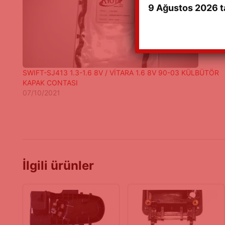
9 Ağustos 2026 ta
SWIFT-SJ413 1.3-1.6 8V / VİTARA 1.6 8V 90-03 KÜLBÜTÖR
KAPAK CONTASI
07/10/2021
İlgili ürünler