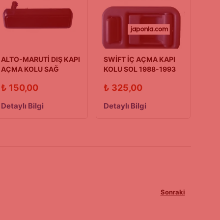
ALTO-MARUTİ DIŞ KAPI
SWİFT İÇ AÇMA KAPI
AÇMA KOLU SAĞ
KOLU SOL 1988-1993
90/00 MODEL
(Kare Tip)
₺
150,00
₺
325,00
Detaylı Bilgi
Detaylı Bilgi
Sonraki