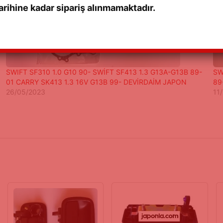
rihine kadar sipariş alınmamaktadır.
SWIFT SF310 1.0 G10 90- SWİFT SF413 1.3 G13A-G13B 89-
SW
01 CARRY SK413 1.3 16V G13B 99- DEVİRDAİM JAPON
89
26/05/2023
11