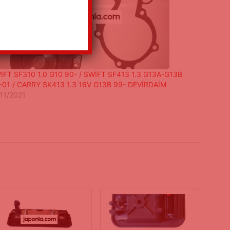
IFT SF310 1.0 G10 90- / SWİFT SF413 1.3 G13A-G13B
-01 / CARRY SK413 1.3 16V G13B 99- DEVİRDAİM
/11/2021