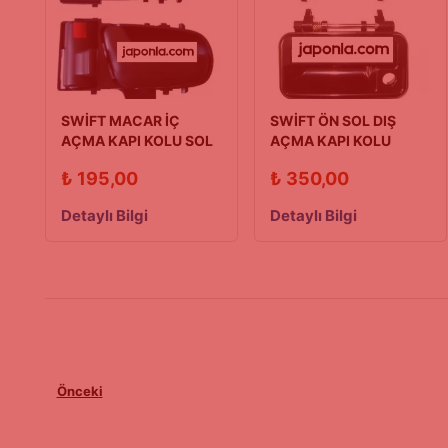
SWİFT MACAR İÇ
SWİFT ÖN SOL DIŞ
AÇMA KAPI KOLU SOL
AÇMA KAPI KOLU
96/03
90/03 MODEL
₺
195,00
₺
350,00
Detaylı Bilgi
Detaylı Bilgi
Önceki