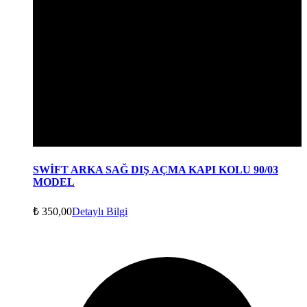
SWİFT ARKA SAĞ DIŞ AÇMA KAPI KOLU 90/03
MODEL
₺
350,00
Detaylı Bilgi