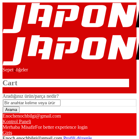
Sepet
2
öğeler
Cart
Aradığınız ürün/parça nedir?
Enoch
enochbilgi@gmail.com
Kontrol Paneli
Merhaba Misafir
For better experience login
Giriş
Enoch
enochbilgi@gmail.com
Profili düzenle