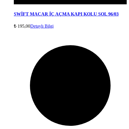
SWİFT MACAR İÇ AÇMA KAPI KOLU SOL 96/03
₺
195,00
Detaylı Bilgi