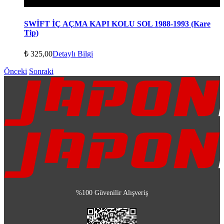
SWİFT İÇ AÇMA KAPI KOLU SOL 1988-1993 (Kare
Tip)
₺
325,00
Detaylı Bilgi
Önceki
Sonraki
%100 Güvenilir Alışveriş