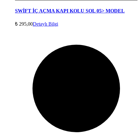
SWİFT İÇ AÇMA KAPI KOLU SOL 05> MODEL
₺
295,00
Detaylı Bilgi