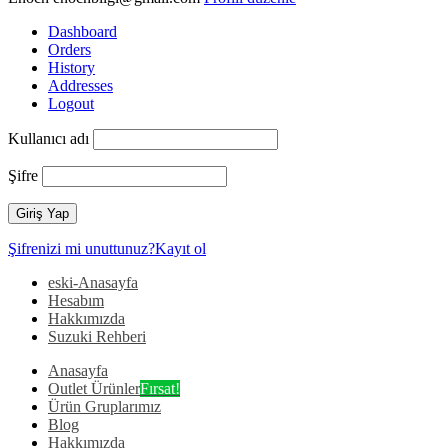
Dashboard
Orders
History
Addresses
Logout
Kullanıcı adı
Şifre
Şifrenizi mi unuttunuz?
Kayıt ol
eski-Anasayfa
Hesabım
Hakkımızda
Suzuki Rehberi
Anasayfa
Outlet Ürünler
Fırsat!
Ürün Gruplarımız
Blog
Hakkımızda