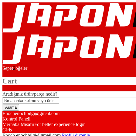
Sepet
2
öğeler
Cart
Aradığınız ürün/parça nedir?
Enoch
enochbilgi@gmail.com
Kontrol Paneli
Merhaba Misafir
For better experience login
Giriş
Enoch
enochbilgi@gmail.com
Profili düzenle