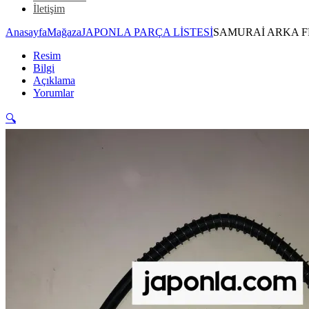
İletişim
Anasayfa
Mağaza
JAPONLA PARÇA LİSTESİ
SAMURAİ ARKA F
Resim
Bilgi
Açıklama
Yorumlar
🔍