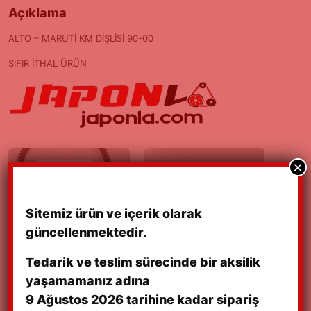
Açıklama
ALTO – MARUTİ KM DİŞLİSİ 90-00
SIFIR İTHAL ÜRÜN
×
Sitemiz ürün ve içerik olarak
ALTO – MARUTİ VOLANT
ALTO – MARUTI
güncellenmektedir.
DİŞLİSİ 90/00
EKSANTRİK DİŞLİSİ 90/00
05/08/2022
01/06/2022
Tedarik ve teslim sürecinde bir aksilik
yaşamamanız adına
9 Ağustos 2026 tarihine kadar sipariş