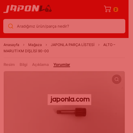
2
Aradığınız ürün/parça nedir?
Anasayfa
Mağaza
JAPONLA PARÇA LİSTESİ
ALTO –
MARUTİ KM DİŞLİSİ 90-00
Resim
Bilgi
Açıklama
Yorumlar