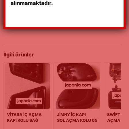
alınmamaktadır.
ALTO-MARUTİ BOŞ BLOK
90/00 MODEL SIFIR
28/08/2023
İlgili ürünler
VİTARA İÇ AÇMA
JİMNY İÇ KAPI
SWİFT ÖN 
KAPI KOLU SAĞ
SOL AÇMA KOLU 05
AÇMA KAP
(88/05)
>
90/03 MO