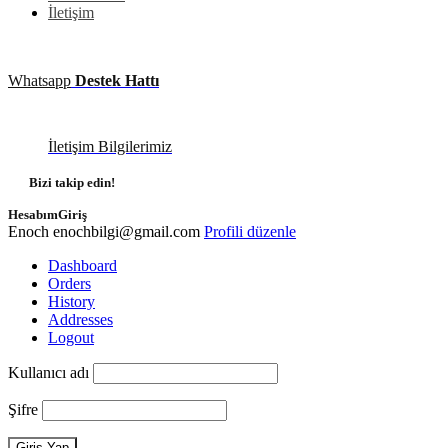
İletişim
Whatsapp
Destek Hattı
İletişim Bilgilerimiz
Bizi takip edin!
Hesabım
Giriş
Enoch
enochbilgi@gmail.com
Profili düzenle
Dashboard
Orders
History
Addresses
Logout
Kullanıcı adı
Şifre