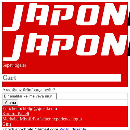
Sepet
2
öğeler
Cart
Aradığınız ürün/parça nedir?
Enoch
enochbilgi@gmail.com
Kontrol Paneli
Merhaba Misafir
For better experience login
Giriş
Enoch
enochbilgi@gmail.com
Profili düzenle