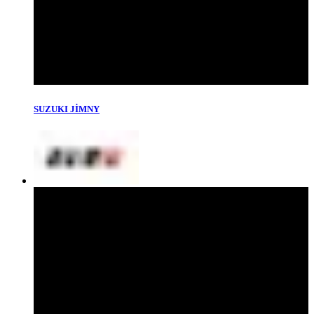
SUZUKI JİMNY