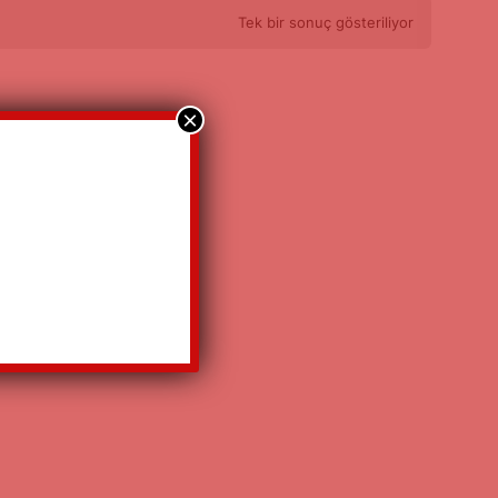
Tek bir sonuç gösteriliyor
×