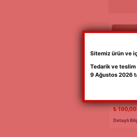
Sitemiz ürün ve i
Tedarik ve teslim
9 Ağustos 2026 ta
JIMNY HAVA
₺
190,00
Detaylı Bil