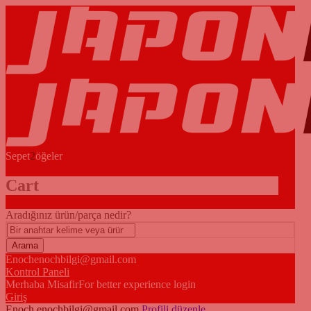
Sepet
2
öğeler
Cart
Aradığınız ürün/parça nedir?
Enoch
enochbilgi@gmail.com
Kontrol Paneli
Merhaba Misafir
For better experience login
Giriş
Enoch
enochbilgi@gmail.com
Profili düzenle