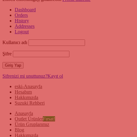
Dashboard
Orders
History
Addresses
Logout
Kullanıcı adı
Şifre
Şifrenizi mi unuttunuz?
Kayıt ol
eski-Anasayfa
Hesabım
Hakkımızda
Suzuki Rehberi
Anasayfa
Outlet Ürünler
Fırsat!
Ürün Gruplarımız
Blog
Hakkımızda