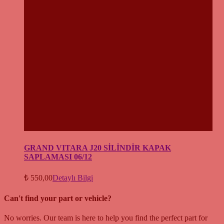
GRAND VITARA J20 SİLİNDİR KAPAK
SAPLAMASI 06/12
₺
550,00
Detaylı Bilgi
Can't find your part or vehicle?
No worries. Our team is here to help you find the perfect part for