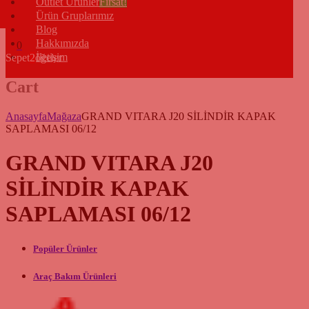
Outlet Ürünler
Fırsat!
Ürün Gruplarımız
Blog
Hakkımızda
0
İletişim
Sepet
2
öğeler
Cart
Anasayfa
Mağaza
GRAND VITARA J20 SİLİNDİR KAPAK
SAPLAMASI 06/12
GRAND VITARA J20
SİLİNDİR KAPAK
SAPLAMASI 06/12
Popüler Ürünler
Araç Bakım Ürünleri