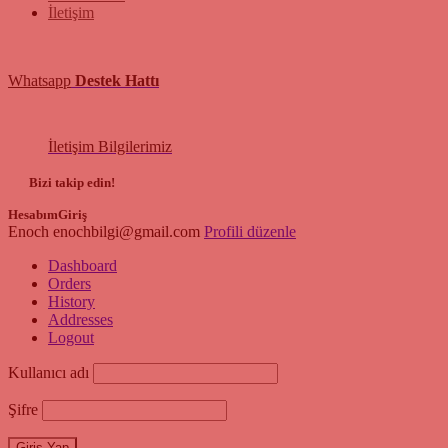
İletişim
Whatsapp
Destek Hattı
İletişim Bilgilerimiz
Bizi takip edin!
Hesabım
Giriş
Enoch
enochbilgi@gmail.com
Profili düzenle
Dashboard
Orders
History
Addresses
Logout
Kullanıcı adı
Şifre