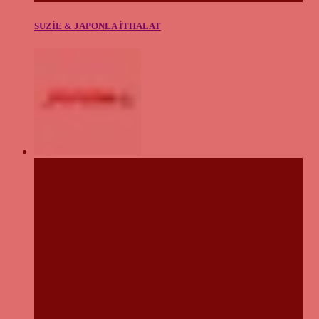
SUZİE & JAPONLA İTHALAT