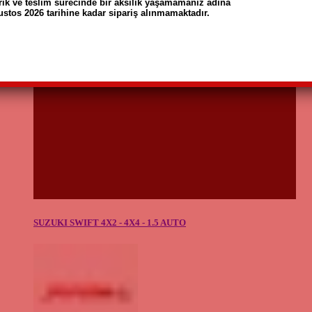
rik ve teslim sürecinde bir aksilik yaşamamanız adına
ustos 2026 tarihine kadar sipariş alınmamaktadır.
SUZUKI SWIFT 4X2 - 4X4 - 1.5 AUTO