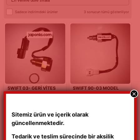
Sadece indirimdeki ürünler
3 sonucun tümü gösteriliyor
SWIFT 03- GERİ VİTES
SWIFT 90-03 MODEL
×
MÜŞÜRÜ
GERİ VİTES MÜŞÜRÜ
₺
200,00
₺
350,00
Detaylı Bilgi
Sitemiz ürün ve içerik olarak
Detaylı Bilgi
güncellenmektedir.
Tedarik ve teslim sürecinde bir aksilik