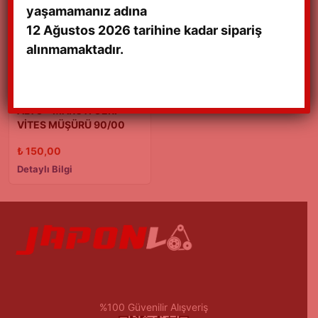
yaşamamanız adına
12 Ağustos 2026 tarihine kadar sipariş
alınmamaktadır.
ALTO – MARUTİ GERİ
VİTES MÜŞÜRÜ 90/00
MODEL
₺
150,00
Detaylı Bilgi
%100 Güvenilir Alışveriş