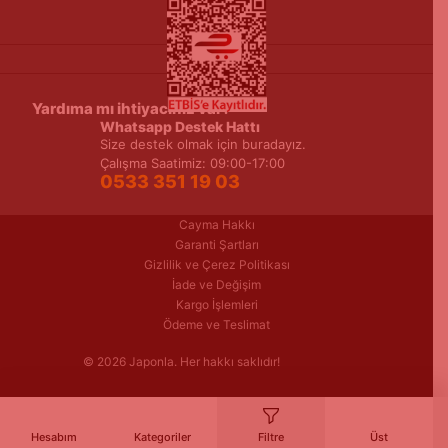
Yardıma mı ihtiyacınız var?
Whatsapp Destek Hattı
Size destek olmak için buradayız.
Çalışma Saatimiz: 09:00-17:00
0533 351 19 03
Cayma Hakkı
Garanti Şartları
Gizlilik ve Çerez Politikası
İade ve Değişim
Kargo İşlemleri
Ödeme ve Teslimat
© 2026 Japonla. Her hakkı saklıdır!
Hesabım
Kategoriler
Filtre
Üst