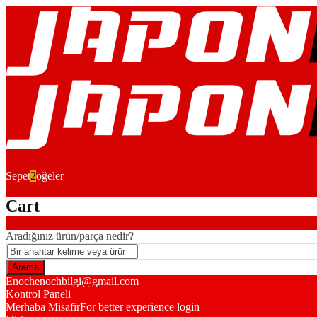
Sepet
2
öğeler
Cart
Aradığınız ürün/parça nedir?
Enoch
enochbilgi@gmail.com
Kontrol Paneli
Merhaba Misafir
For better experience login