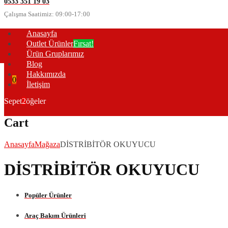
0533 351 19 03
Çalışma Saatimiz: 09:00-17:00
Anasayfa
Outlet Ürünler
Fırsat!
Ürün Gruplarımız
Blog
Hakkımızda
0
İletişim
Sepet
2
öğeler
Cart
Anasayfa
Mağaza
DİSTRİBİTÖR OKUYUCU
DİSTRİBİTÖR OKUYUCU
Popüler Ürünler
Araç Bakım Ürünleri