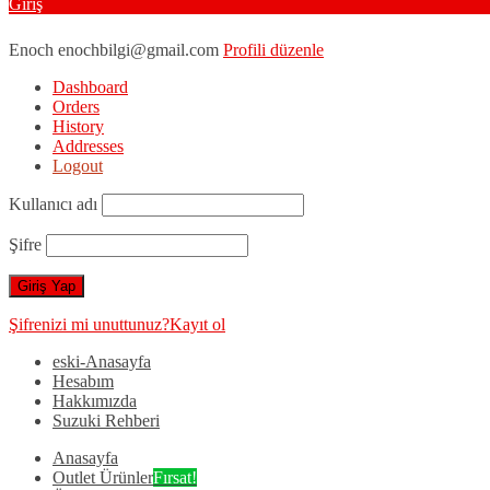
Giriş
Enoch
enochbilgi@gmail.com
Profili düzenle
Dashboard
Orders
History
Addresses
Logout
Kullanıcı adı
Şifre
Şifrenizi mi unuttunuz?
Kayıt ol
eski-Anasayfa
Hesabım
Hakkımızda
Suzuki Rehberi
Anasayfa
Outlet Ürünler
Fırsat!