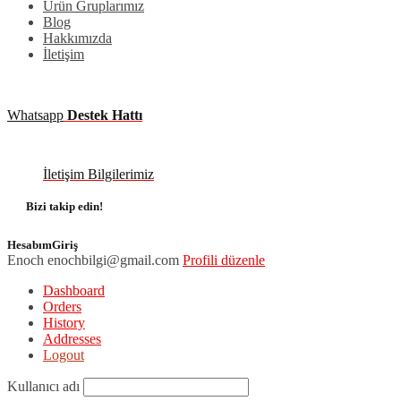
Ürün Gruplarımız
Blog
Hakkımızda
İletişim
Whatsapp
Destek Hattı
İletişim Bilgilerimiz
Bizi takip edin!
Hesabım
Giriş
Enoch
enochbilgi@gmail.com
Profili düzenle
Dashboard
Orders
History
Addresses
Logout
Kullanıcı adı