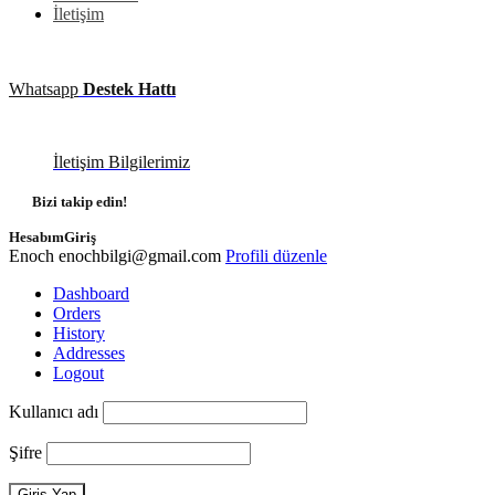
İletişim
Whatsapp
Destek Hattı
İletişim Bilgilerimiz
Bizi takip edin!
Hesabım
Giriş
Enoch
enochbilgi@gmail.com
Profili düzenle
Dashboard
Orders
History
Addresses
Logout
Kullanıcı adı
Şifre