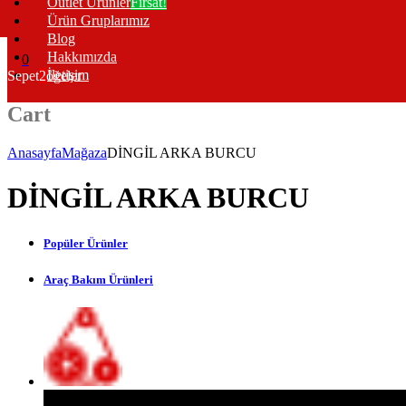
Outlet Ürünler
Fırsat!
Ürün Gruplarımız
Blog
Hakkımızda
0
İletişim
Sepet
2
öğeler
Cart
Anasayfa
Mağaza
DİNGİL ARKA BURCU
DİNGİL ARKA BURCU
Popüler Ürünler
Araç Bakım Ürünleri