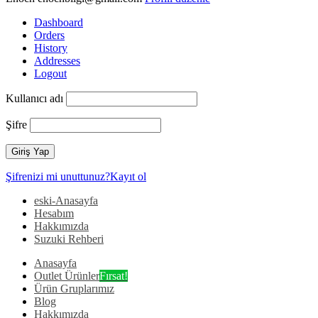
Dashboard
Orders
History
Addresses
Logout
Kullanıcı adı
Şifre
Şifrenizi mi unuttunuz?
Kayıt ol
eski-Anasayfa
Hesabım
Hakkımızda
Suzuki Rehberi
Anasayfa
Outlet Ürünler
Fırsat!
Ürün Gruplarımız
Blog
Hakkımızda