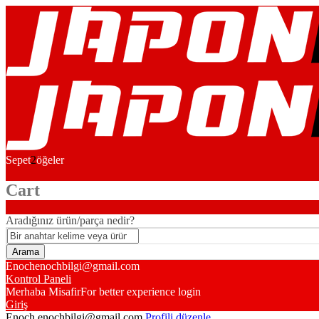
Sepet
2
öğeler
Cart
Aradığınız ürün/parça nedir?
Enoch
enochbilgi@gmail.com
Kontrol Paneli
Merhaba Misafir
For better experience login
Giriş
Enoch
enochbilgi@gmail.com
Profili düzenle