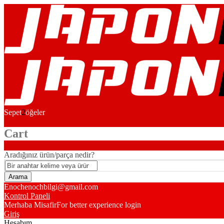
Sepet
2
öğeler
Cart
Aradığınız ürün/parça nedir?
Enoch
enochbilgi@gmail.com
Kontrol Paneli
Merhaba Misafir
For better experience login
Giriş
Hesabım