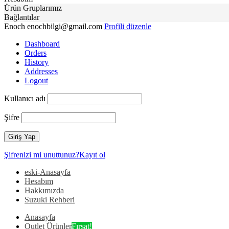
Ürün Gruplarımız
Bağlantılar
Enoch
enochbilgi@gmail.com
Profili düzenle
Dashboard
Orders
History
Addresses
Logout
Kullanıcı adı
Şifre
Şifrenizi mi unuttunuz?
Kayıt ol
eski-Anasayfa
Hesabım
Hakkımızda
Suzuki Rehberi
Anasayfa
Outlet Ürünler
Fırsat!