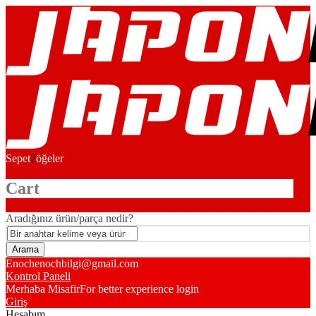
Sepet
2
öğeler
Cart
Aradığınız ürün/parça nedir?
Enoch
enochbilgi@gmail.com
Kontrol Paneli
Merhaba Misafir
For better experience login
Giriş
Hesabım