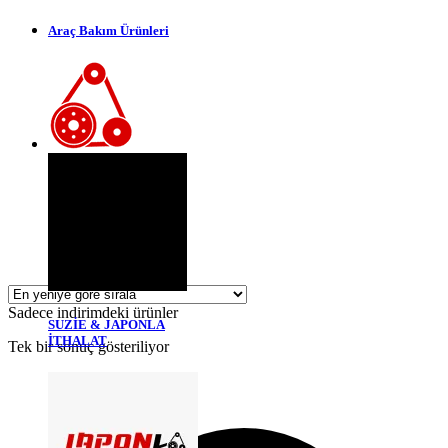
Araç Bakım Ürünleri
Sadece indirimdeki ürünler
SUZİE & JAPONLA
İTHALAT
Tek bir sonuç gösteriliyor