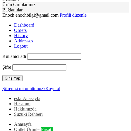
Ürün Gruplarımız
Bağlantılar
Enoch
enochbilgi@gmail.com
Profili düzenle
Dashboard
Orders
History
Addresses
Logout
Kullanıcı adı
Şifre
Şifrenizi mi unuttunuz?
Kayıt ol
eski-Anasayfa
Hesabım
Hakkımızda
Suzuki Rehberi
Anasayfa
Outlet Ürünler
Fırsat!