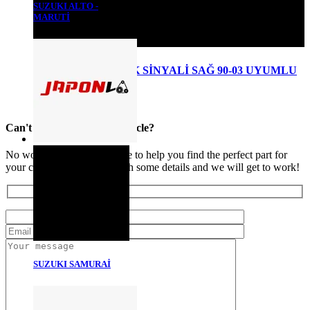
SUZUKI ALTO -
MARUTİ
SWIFT ÇAMURLUK SİNYALİ SAĞ 90-03 UYUMLU
₺
450,00
Detaylı Bilgi
Can't find your part or vehicle?
No worries. Our team is here to help you find the perfect part for
your car. Just provide us with some details and we will get to work!
SUZUKI SAMURAİ