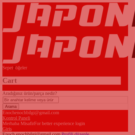
Sepet
2
öğeler
Cart
Aradığınız ürün/parça nedir?
Enoch
enochbilgi@gmail.com
Kontrol Paneli
Merhaba Misafir
For better experience login
Giriş
Enoch
enochbilgi@gmail.com
Profili düzenle