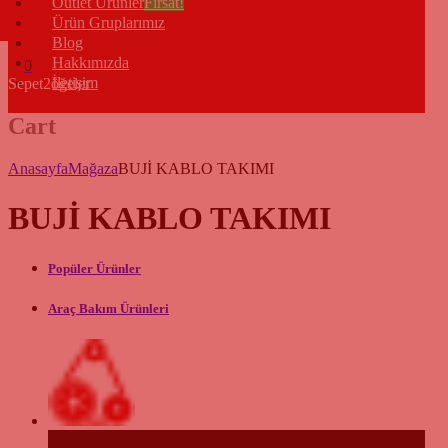
Outlet Ürünler
Fırsat!
Ürün Gruplarımız
Blog
Hakkımızda
0
İletişim
Sepet
2
öğeler
Cart
Anasayfa
Mağaza
BUJİ KABLO TAKIMI
BUJİ KABLO TAKIMI
Popüler Ürünler
Araç Bakım Ürünleri