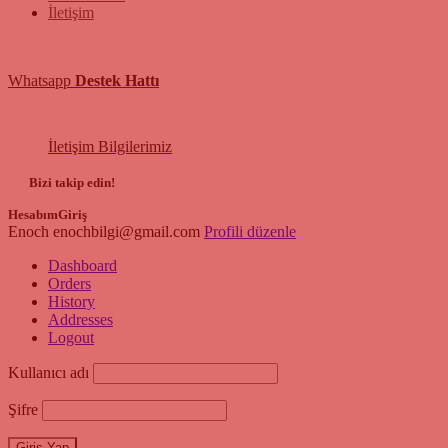
İletişim
Whatsapp
Destek Hattı
İletişim Bilgilerimiz
Bizi takip edin!
Hesabım
Giriş
Enoch
enochbilgi@gmail.com
Profili düzenle
Dashboard
Orders
History
Addresses
Logout
Kullanıcı adı
Şifre