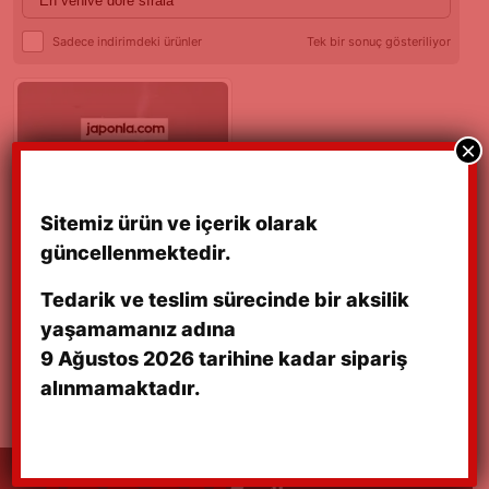
Sadece indirimdeki ürünler
Tek bir sonuç gösteriliyor
×
Sitemiz ürün ve içerik olarak
güncellenmektedir.
Tedarik ve teslim sürecinde bir aksilik
SWIFT 1.0-1.3 84-03 /
yaşamamanız adına
ALTO-MARUTI 00 – ÖN
TEKER RU
9 Ağustos 2026 tarihine kadar sipariş
₺
650,00
alınmamaktadır.
Detaylı Bilgi