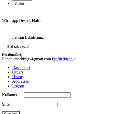
İletişim
Whatsapp
Destek Hattı
İletişim Bilgilerimiz
Bizi takip edin!
Hesabım
Giriş
Enoch
enochbilgi@gmail.com
Profili düzenle
Dashboard
Orders
History
Addresses
Logout
Kullanıcı adı
Şifre