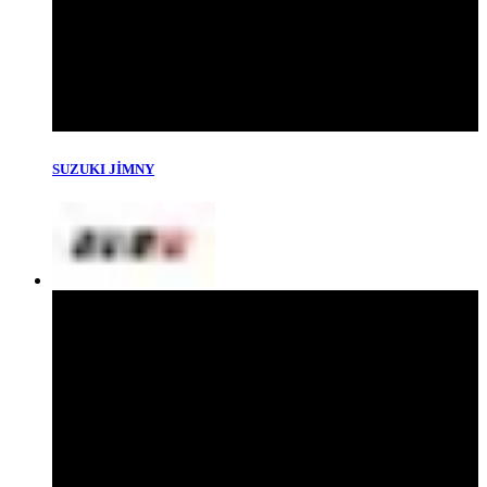
SUZUKI JİMNY