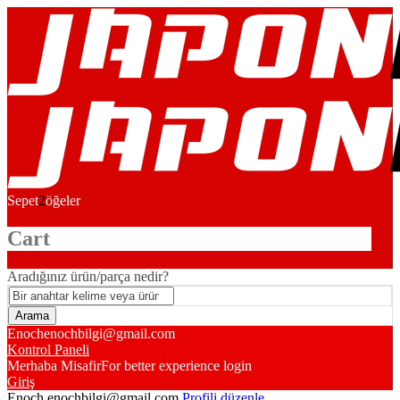
Sepet
2
öğeler
Cart
Aradığınız ürün/parça nedir?
Enoch
enochbilgi@gmail.com
Kontrol Paneli
Merhaba Misafir
For better experience login
Giriş
Enoch
enochbilgi@gmail.com
Profili düzenle