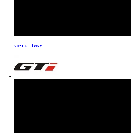
SUZUKI JİMNY