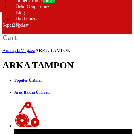
Outlet Ürünler
Fırsat!
Ürün Gruplarımız
Blog
Hakkımızda
0
İletişim
Sepet
2
öğeler
Cart
Anasayfa
Mağaza
ARKA TAMPON
ARKA TAMPON
Popüler Ürünler
Araç Bakım Ürünleri