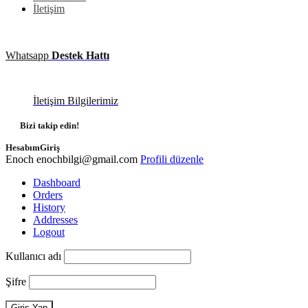
İletişim
Whatsapp
Destek Hattı
İletişim Bilgilerimiz
Bizi takip edin!
Hesabım
Giriş
Enoch
enochbilgi@gmail.com
Profili düzenle
Dashboard
Orders
History
Addresses
Logout
Kullanıcı adı
Şifre