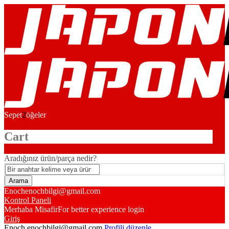
Sepet
2
öğeler
Cart
Aradığınız ürün/parça nedir?
Enoch
enochbilgi@gmail.com
Kontrol Paneli
Merhaba Misafir
For better experience login
Giriş
Enoch
enochbilgi@gmail.com
Profili düzenle