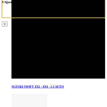
9 Ağustos 2026 tarihine kadar sipariş alınmamaktadır.
×
SUZUKI SWIFT 4X2 - 4X4 - 1.5 AUTO