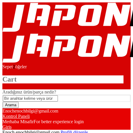
Sepet
2
öğeler
Cart
Aradığınız ürün/parça nedir?
Enoch
enochbilgi@gmail.com
Kontrol Paneli
Merhaba Misafir
For better experience login
Giriş
Enoch
enochbilgi@gmail.com
Profili düzenle