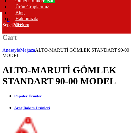
Outlet Ürünler
Fırsat!
Ürün Gruplarımız
Blog
Hakkımızda
0
İletişim
Sepet
2
öğeler
Cart
Anasayfa
Mağaza
ALTO-MARUTİ GÖMLEK STANDART 90-00
MODEL
ALTO-MARUTİ GÖMLEK
STANDART 90-00 MODEL
Popüler Ürünler
Araç Bakım Ürünleri