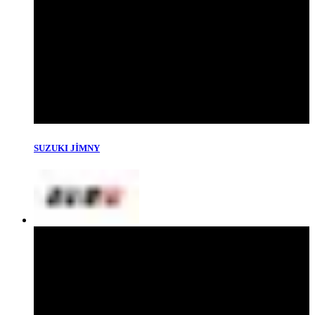
SUZUKI JİMNY