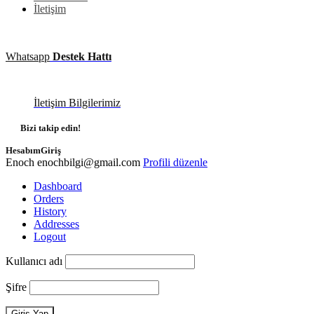
İletişim
Whatsapp
Destek Hattı
İletişim Bilgilerimiz
Bizi takip edin!
Hesabım
Giriş
Enoch
enochbilgi@gmail.com
Profili düzenle
Dashboard
Orders
History
Addresses
Logout
Kullanıcı adı
Şifre