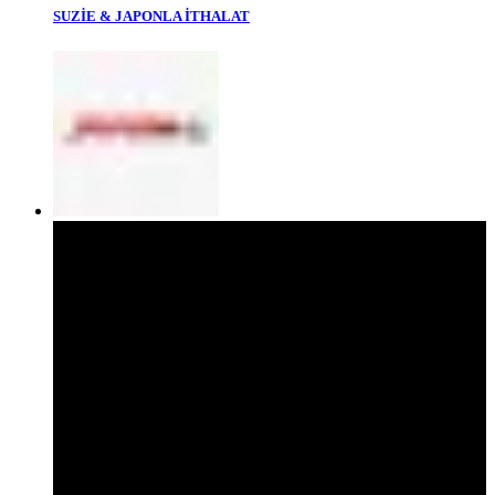
SUZİE & JAPONLA İTHALAT