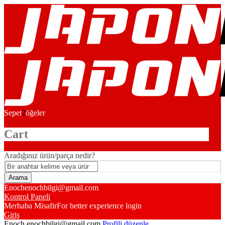
Sepet
2
öğeler
Cart
Aradığınız ürün/parça nedir?
Enoch
enochbilgi@gmail.com
Kontrol Paneli
Merhaba Misafir
For better experience login
Giriş
Enoch
enochbilgi@gmail.com
Profili düzenle