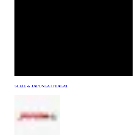
SUZİE & JAPONLA İTHALAT