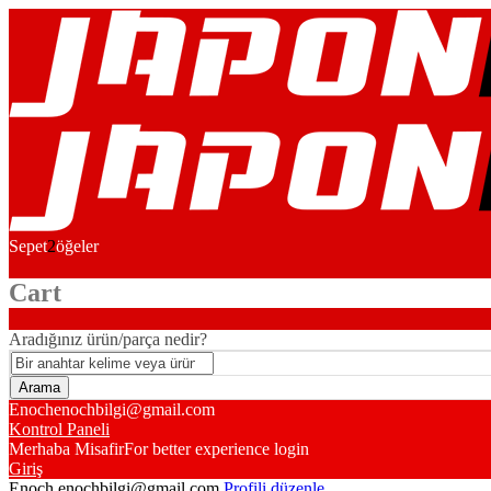
Sepet
2
öğeler
Cart
Aradığınız ürün/parça nedir?
Enoch
enochbilgi@gmail.com
Kontrol Paneli
Merhaba Misafir
For better experience login
Giriş
Enoch
enochbilgi@gmail.com
Profili düzenle