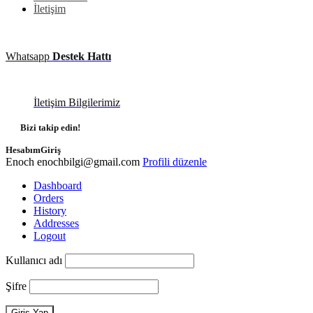
İletişim
Whatsapp
Destek Hattı
İletişim Bilgilerimiz
Bizi takip edin!
Hesabım
Giriş
Enoch
enochbilgi@gmail.com
Profili düzenle
Dashboard
Orders
History
Addresses
Logout
Kullanıcı adı
Şifre