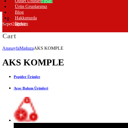
Outlet Ürünler
Fırsat!
Ürün Gruplarımız
Blog
Hakkımızda
0
İletişim
Sepet
2
öğeler
Cart
Anasayfa
Mağaza
AKS KOMPLE
AKS KOMPLE
Popüler Ürünler
Araç Bakım Ürünleri