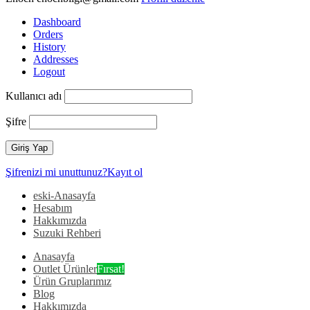
Dashboard
Orders
History
Addresses
Logout
Kullanıcı adı
Şifre
Şifrenizi mi unuttunuz?
Kayıt ol
eski-Anasayfa
Hesabım
Hakkımızda
Suzuki Rehberi
Anasayfa
Outlet Ürünler
Fırsat!
Ürün Gruplarımız
Blog
Hakkımızda