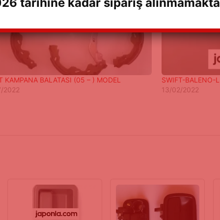
26 tarihine kadar sipariş alınmamakta
T KAMPANA BALATASI (05 – ) MODEL
SWIFT-BALENO-Lİ
7/2022
13/02/2022