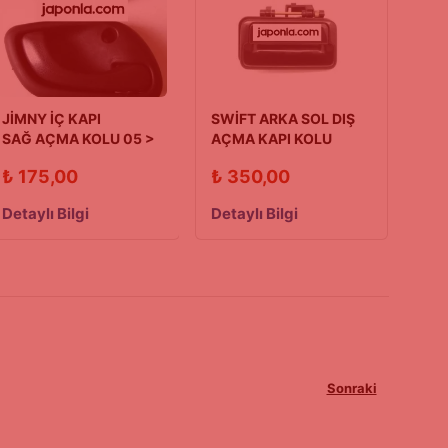
JİMNY İÇ KAPI
SWİFT ARKA SOL DIŞ
SAĞ AÇMA KOLU 05 >
AÇMA KAPI KOLU
90/03 MODEL
₺
175,00
₺
350,00
Detaylı Bilgi
Detaylı Bilgi
Sonraki