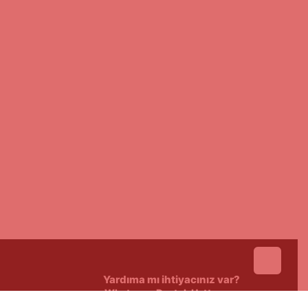
Yardıma mı ihtiyacınız var?
Whatsapp Destek Hattı
Size destek olmak için buradayız.