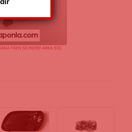
dır
ANA FREN SİLİNDİRİ ARKA SOL