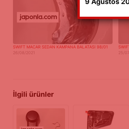
9 Ağustos 20
SWIFT MACAR SEDAN KAMPANA BALATASI 98/01
SWIF
26/08/2021
25/0
İlgili ürünler