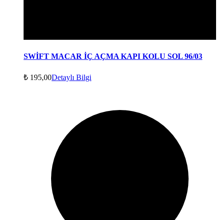
SWİFT MACAR İÇ AÇMA KAPI KOLU SOL 96/03
₺
195,00
Detaylı Bilgi