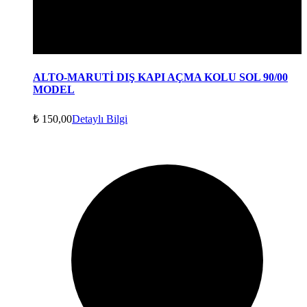
ALTO-MARUTİ DIŞ KAPI AÇMA KOLU SOL 90/00
MODEL
₺
150,00
Detaylı Bilgi