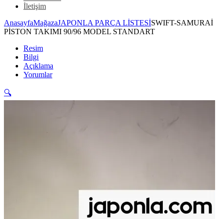
İletişim
Anasayfa
Mağaza
JAPONLA PARÇA LİSTESİ
SWIFT-SAMURAİ
PİSTON TAKIMI 90/96 MODEL STANDART
Resim
Bilgi
Açıklama
Yorumlar
🔍