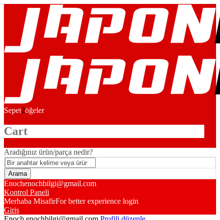
Sepet
2
öğeler
Cart
Aradığınız ürün/parça nedir?
Enoch
enochbilgi@gmail.com
Kontrol Paneli
Merhaba Misafir
For better experience login
Giriş
Enoch
enochbilgi@gmail.com
Profili düzenle