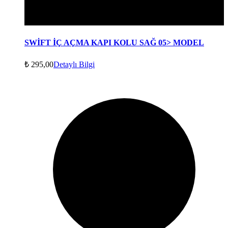
SWİFT İÇ AÇMA KAPI KOLU SAĞ 05> MODEL
₺
295,00
Detaylı Bilgi