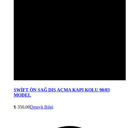
SWİFT ÖN SAĞ DIŞ AÇMA KAPI KOLU 90/03
MODEL
₺
350,00
Detaylı Bilgi