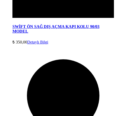
SWİFT ÖN SAĞ DIŞ AÇMA KAPI KOLU 90/03
MODEL
₺
350,00
Detaylı Bilgi