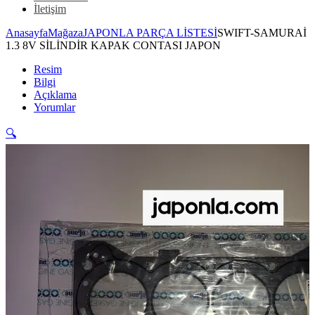
İletişim
Anasayfa
Mağaza
JAPONLA PARÇA LİSTESİ
SWIFT-SAMURAİ
1.3 8V SİLİNDİR KAPAK CONTASI JAPON
Resim
Bilgi
Açıklama
Yorumlar
🔍