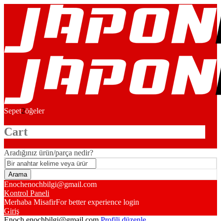
Sepet
2
öğeler
Cart
Aradığınız ürün/parça nedir?
Enoch
enochbilgi@gmail.com
Kontrol Paneli
Merhaba Misafir
For better experience login
Giriş
Enoch
enochbilgi@gmail.com
Profili düzenle