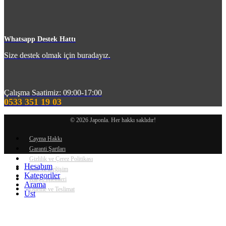
m
Whatsapp Destek Hattı
Size destek olmak için buradayız.
Çalışma Saatimiz: 09:00-17:00
0533 351 19 03
© 2026 Japonla. Her hakkı saklıdır!
Cayma Hakkı
Garanti Şartları
Gizlilik ve Çerez Politikası
Hesabım
İade ve Değişim
Kategoriler
Kargo İşlemleri
Arama
Ödeme ve Teslimat
Üst