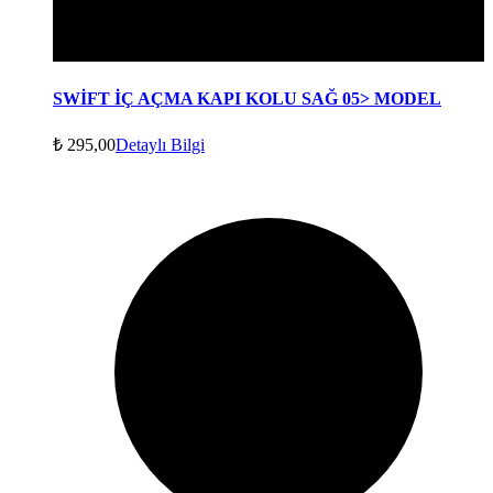
SWİFT İÇ AÇMA KAPI KOLU SAĞ 05> MODEL
₺
295,00
Detaylı Bilgi