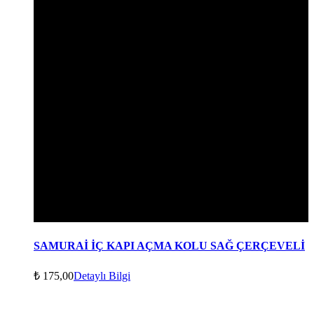
SAMURAİ İÇ KAPI AÇMA KOLU SAĞ ÇERÇEVELİ
₺
175,00
Detaylı Bilgi