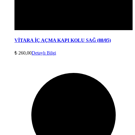
VİTARA İÇ AÇMA KAPI KOLU SAĞ (88/05)
₺
260,00
Detaylı Bilgi