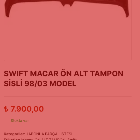
SWIFT MACAR ÖN ALT TAMPON
SİSLİ 98/03 MODEL
₺
7.900,00
Stokta var
Kategoriler:
JAPONLA PARÇA LİSTESİ
Etiketler:
Macar
,
ÖN ALT TAMPON
,
Swift