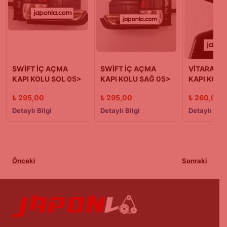
SWİFT İÇ AÇMA
SWİFT İÇ AÇMA
VİTARA İÇ
KAPI KOLU SOL 05>
KAPI KOLU SAĞ 05>
KAPI KOLU
MODEL
MODEL
(88/05)
₺
295,00
₺
295,00
₺
260,00
Detaylı Bilgi
Detaylı Bilgi
Detaylı Bilg
Önceki
Sonraki