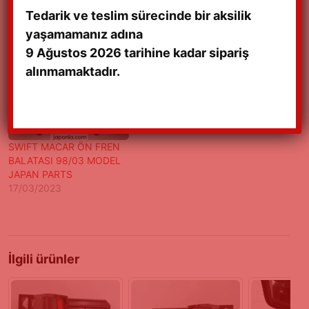
Tedarik ve teslim sürecinde bir aksilik
SWIFT MACAR ÖN ÜST
SWİFT MACAR 98-03
yaşamamanız adına
TAMPON 98/03 TAİWAN
MODEL ÖN KAPUT
9 Ağustos 2026 tarihine kadar sipariş
22/12/2021
17/03/2024
alınmamaktadır.
SWIFT MACAR ÖN FREN
BALATASI 98/03 MODEL
JAPAN PARTS
17/03/2023
İlgili ürünler