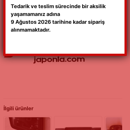
Tedarik ve teslim sürecinde bir aksilik
SWIFT MACAR -GLS KALORİFER IZGARALARI (HAVALANDIRMA
yaşamamanız adına
PANELİ)
9 Ağustos 2026 tarihine kadar sipariş
92-03 MODEL UYUMLU SIFIR ORJİNAL
alınmamaktadır.
SIFIR KALİTELİ ÜRÜN İTHAL AMBALAJINDA
İlgili ürünler