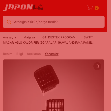
2
Aradığınız ürün/parça nedir?
Anasayfa
Mağaza
GTI DESTEK PROGRAMI
SWIFT
MACAR -GLS KALORİFER IZGARALARI (HAVALANDIRMA PANELİ)
Resim
Bilgi
Açıklama
Yorumlar