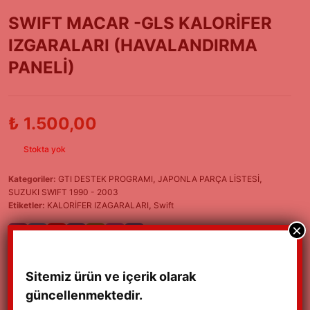
SWIFT MACAR -GLS KALORİFER
IZGARALARI (HAVALANDIRMA
PANELİ)
₺
1.500,00
Stokta yok
Kategoriler:
GTI DESTEK PROGRAMI
,
JAPONLA PARÇA LİSTESİ
,
SUZUKI SWIFT 1990 - 2003
Etiketler:
KALORİFER IZAGARALARI
,
Swift
×
Sitemiz ürün ve içerik olarak
güncellenmektedir.
Açıklama