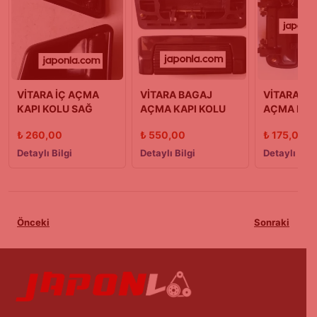
VİTARA İÇ AÇMA
VİTARA BAGAJ
VİTARA DIŞ
KAPI KOLU SAĞ
AÇMA KAPI KOLU
AÇMA KOL
(88/05)
(88-01)
SAĞ 98/0
₺
260,00
₺
550,00
₺
175,00
Detaylı Bilgi
Detaylı Bilgi
Detaylı Bilg
Önceki
Sonraki