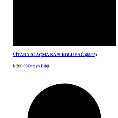
VİTARA İÇ AÇMA KAPI KOLU SAĞ (88/05)
₺
260,00
Detaylı Bilgi