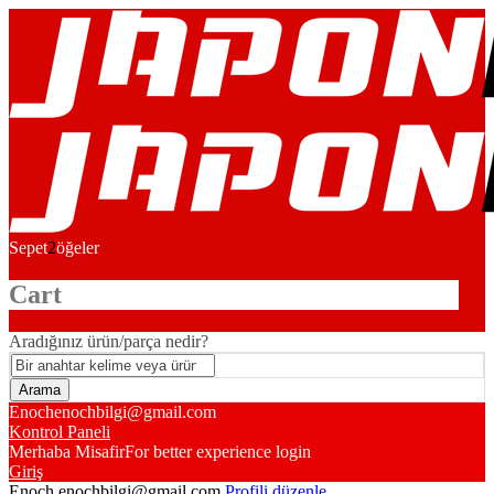
Sepet
2
öğeler
Cart
Aradığınız ürün/parça nedir?
Enoch
enochbilgi@gmail.com
Kontrol Paneli
Merhaba Misafir
For better experience login
Giriş
Enoch
enochbilgi@gmail.com
Profili düzenle