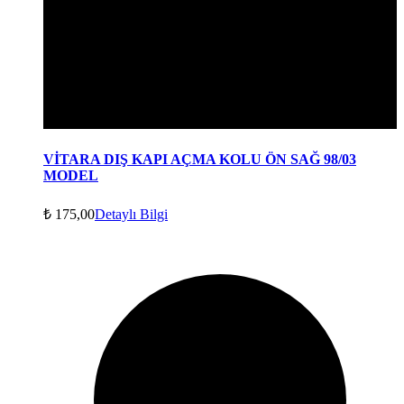
VİTARA DIŞ KAPI AÇMA KOLU ÖN SAĞ 98/03
MODEL
₺
175,00
Detaylı Bilgi