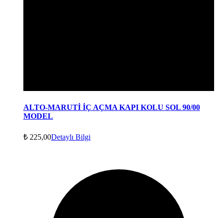
ALTO-MARUTİ İÇ AÇMA KAPI KOLU SOL 90/00
MODEL
₺
225,00
Detaylı Bilgi