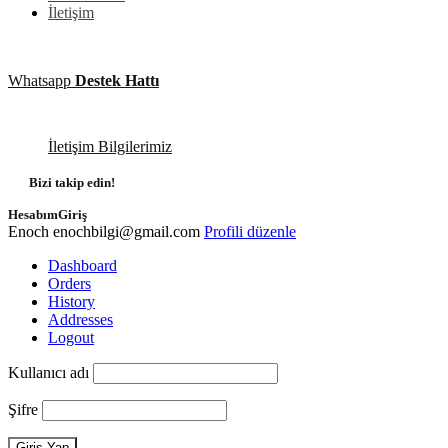
İletişim
Whatsapp
Destek Hattı
İletişim Bilgilerimiz
Bizi takip edin!
Hesabım
Giriş
Enoch
enochbilgi@gmail.com
Profili düzenle
Dashboard
Orders
History
Addresses
Logout
Kullanıcı adı
Şifre