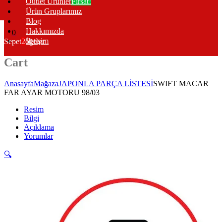
Outlet Ürünler
Fırsat!
Ürün Gruplarımız
Blog
Hakkımızda
0
İletişim
Sepet
2
öğeler
Cart
Anasayfa
Mağaza
JAPONLA PARÇA LİSTESİ
SWIFT MACAR
FAR AYAR MOTORU 98/03
Resim
Bilgi
Açıklama
Yorumlar
🔍