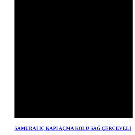
SAMURAİ İÇ KAPI AÇMA KOLU SAĞ ÇERÇEVELİ