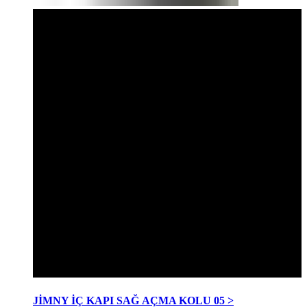
JİMNY İÇ KAPI SAĞ AÇMA KOLU 05 >