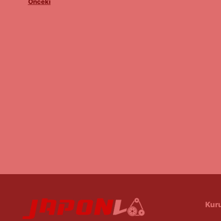
Önceki
Kur