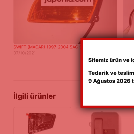
SWIFT (MACAR) 1997-2004 SAĞ SİNYAL LAMBASI
SWIF
07/10/2021
10/0
Sitemiz ürün ve i
Tedarik ve tesli
9 Ağustos 2026 t
İlgili ürünler