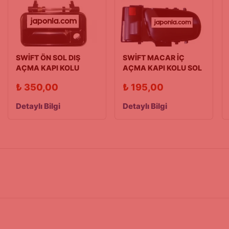
SWİFT ÖN SOL DIŞ
SWİFT MACAR İÇ
AÇMA KAPI KOLU
AÇMA KAPI KOLU SOL
90/03 MODEL
96/03
₺
350,00
₺
195,00
Detaylı Bilgi
Detaylı Bilgi