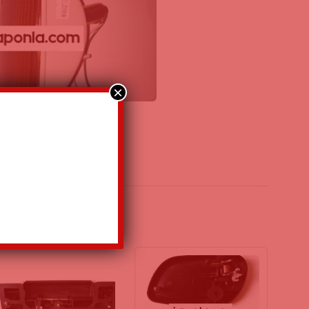
×
ÖN TAMPON SİNYALİ SOL