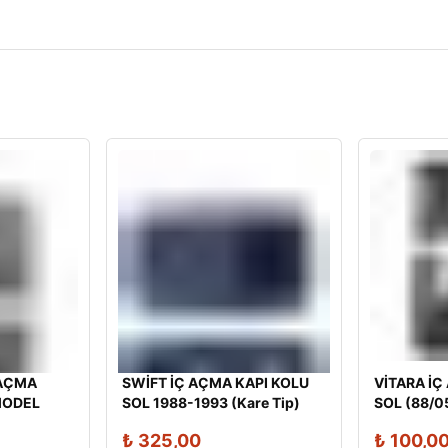
 AÇMA
SWİFT İÇ AÇMA KAPI KOLU
VİTARA İÇ
MODEL
SOL 1988-1993 (Kare Tip)
SOL (88/0
₺
325,00
₺
100,0