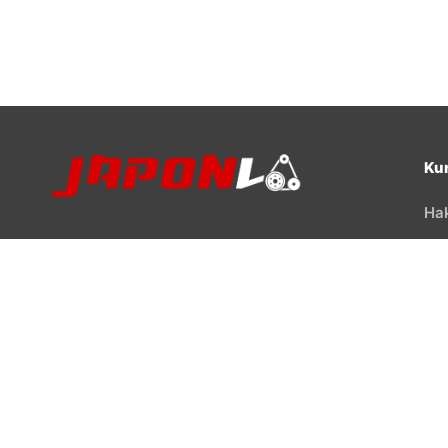
Ku
Ha
Mes
%100 Güvenilir Alışveriş