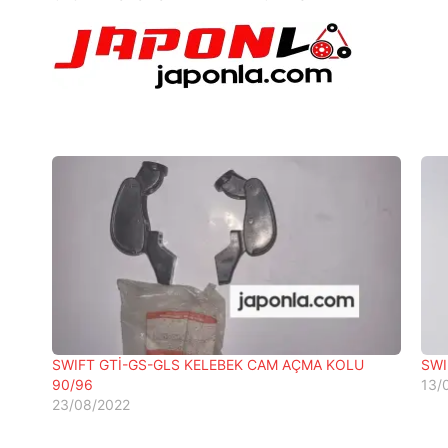
SWIFT GTİ-GS-GLS KELEBEK CAM AÇMA KOLU
SWI
90/96
13/
23/08/2022