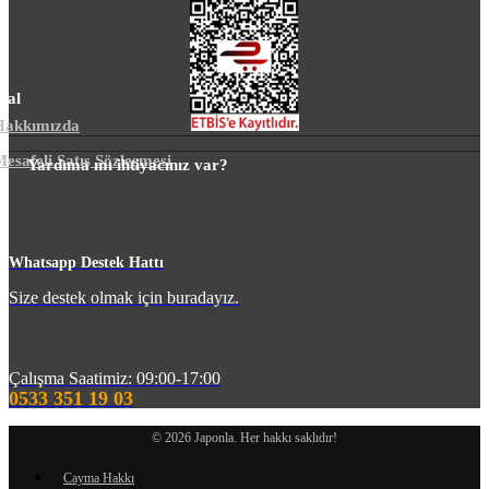
sal
Hakkımızda
esafeli Satış Sözleşmesi
Yardıma mı ihtiyacınız var?
m
Whatsapp Destek Hattı
Size destek olmak için buradayız.
Çalışma Saatimiz: 09:00-17:00
0533 351 19 03
© 2026 Japonla. Her hakkı saklıdır!
Cayma Hakkı