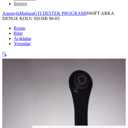
İletişim
Anasayfa
Mağaza
GTI DESTEK PROGRAMI
SWIFT ARKA
DENGE KOLU SD-HB 90-03
Resim
Bilgi
Açıklama
Yorumlar
🔍