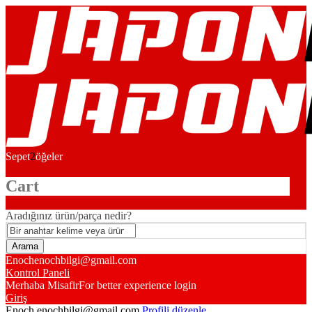
Sepet
2
öğeler
Cart
Aradığınız ürün/parça nedir?
Enoch
enochbilgi@gmail.com
Kontrol Paneli
Merhaba Misafir
For better experience login
Giriş
Enoch
enochbilgi@gmail.com
Profili düzenle