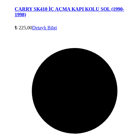
CARRY SK410 İÇ AÇMA KAPI KOLU SOL (1990-
1998)
₺
225,00
Detaylı Bilgi