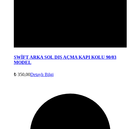
SWİFT ARKA SOL DIŞ AÇMA KAPI KOLU 90/03
MODEL
₺
350,00
Detaylı Bilgi