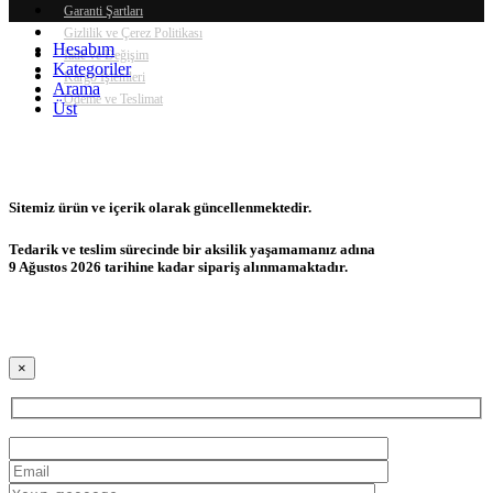
Garanti Şartları
Gizlilik ve Çerez Politikası
Hesabım
İade ve Değişim
Kategoriler
Kargo İşlemleri
Arama
Ödeme ve Teslimat
Üst
Sitemiz ürün ve içerik olarak güncellenmektedir.
Tedarik ve teslim sürecinde bir aksilik yaşamamanız adına
9 Ağustos 2026 tarihine kadar sipariş alınmamaktadır.
×